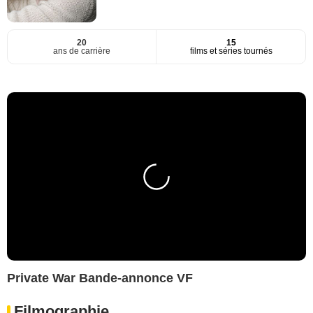
20
15
ans de carrière
films et séries tournés
Private War Bande-annonce VF
Filmographie