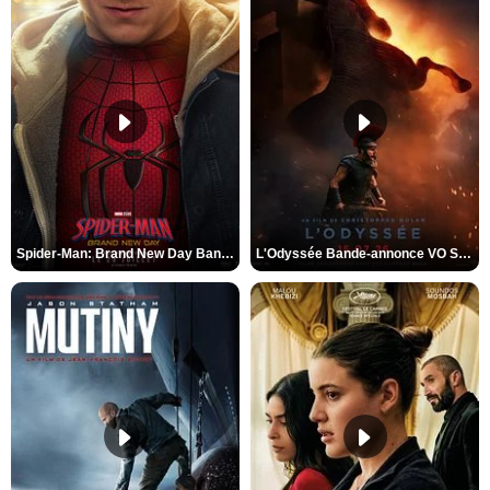
Spider-Man: Brand New Day Bande-annonce VO STFR
L'Odyssée Bande-annonce VO STFR