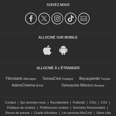
SUIVEZ-NOUS
ALLOCINÉ SUR MOBILE
ALLOCINÉ À L'ÉTRANGER
Filmstarts
SensaCine
Beyazperde
Allemagne
Espagne
Turquie
AdoroCinema
Sensacine México
Brésil
Mexique
Contact
|
Qui sommes-nous
|
Recrutement
|
Publicité
|
CGU
|
CGV
|
Politique de cookies
|
Préférences cookies
|
Données Personnelles
|
Revue de presse
|
Charte d'écriture
|
Les services AlloCiné
|
Gérer Utiq