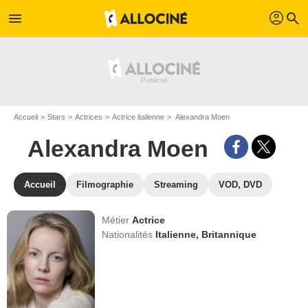
profil
menu
search
Accueil
Stars
Actrices
Actrice italienne
Alexandra Moen
Alexandra Moen
Accueil
Filmographie
Streaming
VOD, DVD
Métier
Actrice
Nationalités
Italienne,
Britannique