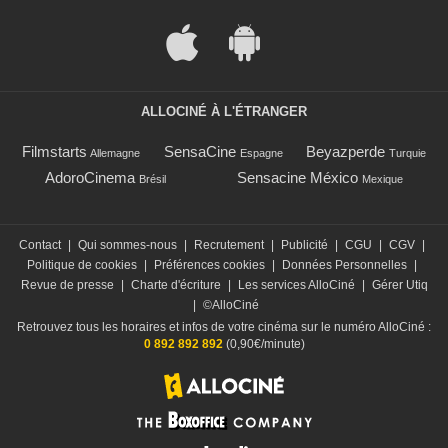
ALLOCINÉ À L'ÉTRANGER
Filmstarts
SensaCine
Beyazperde
Allemagne
Espagne
Turquie
AdoroCinema
Sensacine México
Brésil
Mexique
Contact
|
Qui sommes-nous
|
Recrutement
|
Publicité
|
CGU
|
CGV
|
Politique de cookies
|
Préférences cookies
|
Données Personnelles
|
Revue de presse
|
Charte d'écriture
|
Les services AlloCiné
|
Gérer Utiq
|
©AlloCiné
Retrouvez tous les horaires et infos de votre cinéma sur le numéro AlloCiné :
0 892 892 892
(0,90€/minute)