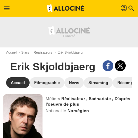
profil
menu
search
Accueil
Stars
Réalisateurs
Erik Skjoldbjaerg
Erik Skjoldbjaerg
Accueil
Filmographie
News
Streaming
Récompen
Métiers
Réalisateur
,
Scénariste
,
D'après
l'oeuvre de
plus
Nationalité
Norvégien