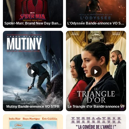
Spider-Man: Brand New Day Bande-annonce VO STFR
L'Odyssée Bande-annonce VO STFR
Mutiny Bande-annonce VO STFR
Le Triangle d'or Bande-annonce VF