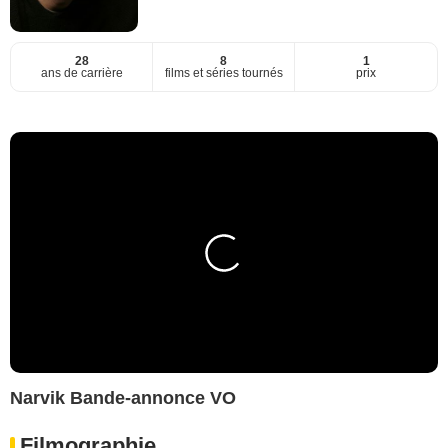
28
8
1
ans de carrière
films et séries tournés
prix
Narvik Bande-annonce VO
Filmographie