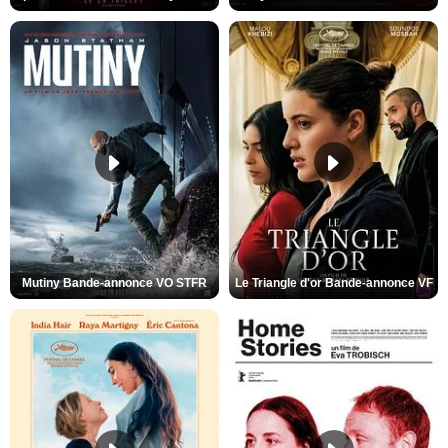
Mutiny Bande-annonce VO STFR
Le Triangle d'or Bande-annonce VF