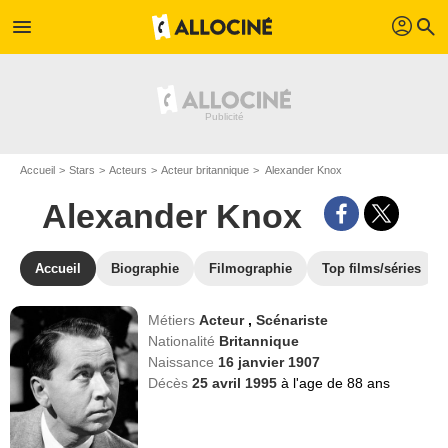
profil
menu
search
Accueil
Stars
Acteurs
Acteur britannique
Alexander Knox
Alexander Knox
Accueil
Biographie
Filmographie
Top films/séries
Métiers
Acteur
,
Scénariste
Nationalité
Britannique
Naissance
16 janvier 1907
Décès
25 avril 1995
à l'age de 88 ans