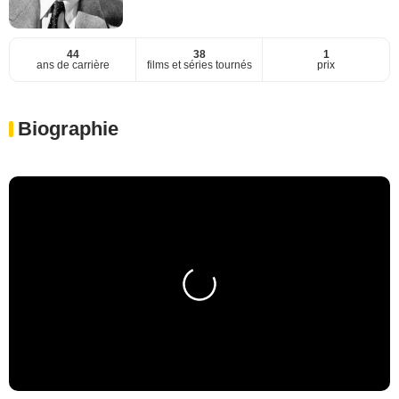
44
38
1
ans de carrière
films et séries tournés
prix
Biographie