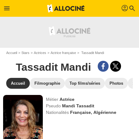
profil
menu
search
Accueil
Stars
Actrices
Actrice française
Tassadit Mandi
Tassadit Mandi
Accueil
Filmographie
Top films/séries
Photos
St
Métier
Actrice
Pseudo
Mandi Tassadit
Nationalités
Française,
Algérienne