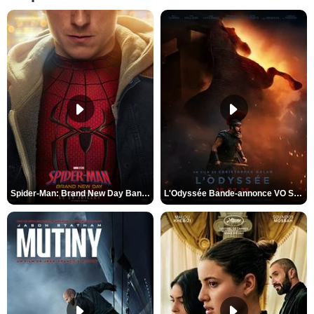
Spider-Man: Brand New Day Bande-annonce VO STFR
L'Odyssée Bande-annonce VO STFR