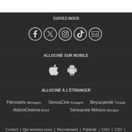
SUIVEZ-NOUS
ALLOCINÉ SUR MOBILE
ALLOCINÉ À L'ÉTRANGER
Filmstarts
SensaCine
Beyazperde
Allemagne
Espagne
Turquie
AdoroCinema
Sensacine México
Brésil
Mexique
Contact
|
Qui sommes-nous
|
Recrutement
|
Publicité
|
CGU
|
CGV
|