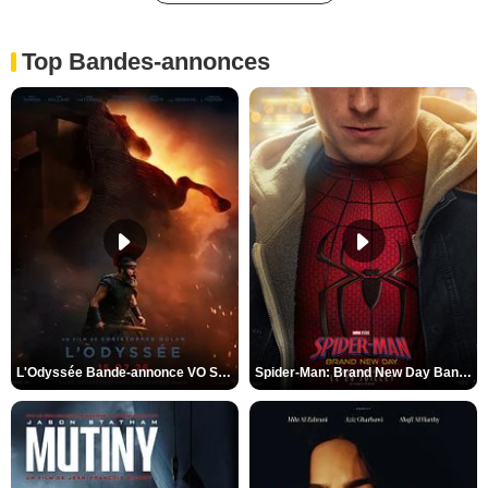
Top Bandes-annonces
L'Odyssée Bande-annonce VO STFR
Spider-Man: Brand New Day Bande-annonce VO STFR