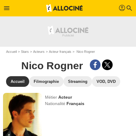
profil
menu
search
Accueil
Stars
Acteurs
Acteur français
Nico Rogner
Nico Rogner
Accueil
Filmographie
Streaming
VOD, DVD
Métier
Acteur
Nationalité
Français