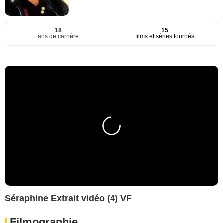
18
15
ans de carrière
films et séries tournés
Séraphine Extrait vidéo (4) VF
Filmographie