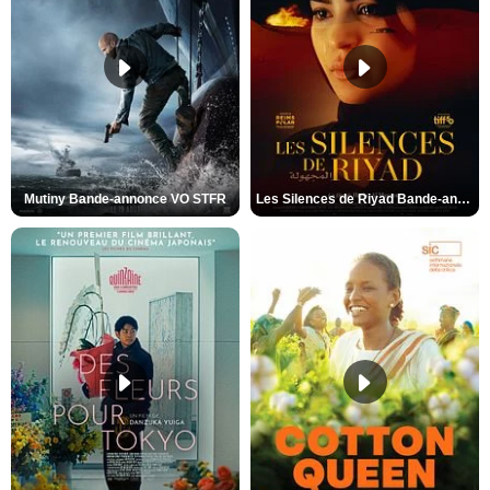
Mutiny Bande-annonce VO STFR
Les Silences de Riyad Bande-annonce VO STFR