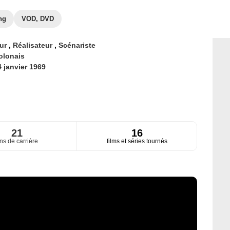
ng
VOD, DVD
eur
,
Réalisateur
,
Scénariste
olonais
4 janvier 1969
21
16
ns de carrière
films et séries tournés