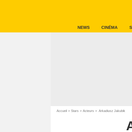
NEWS
CINÉMA
S
Accueil
Stars
Acteurs
Arkadiusz Jakubik