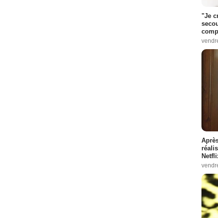
"Je c
secou
compo
vendr
Après
réali
Netfl
vendr