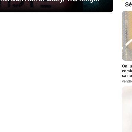
Sé
On lu
comiq
sa no
vendr