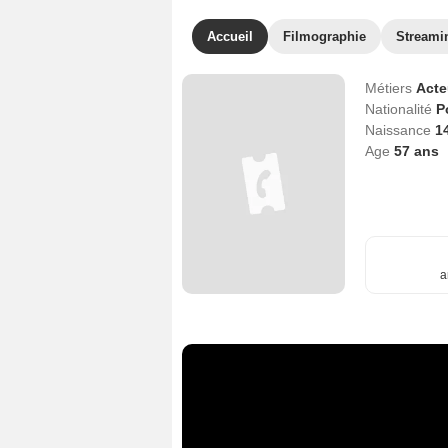
Accueil
Filmographie
Streami
Métiers
Act
Nationalité
P
Naissance
1
Age
57
ans
a