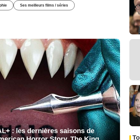
phie
Ses meilleurs films / séries
L+ : les dernières saisons de
To
merican Horror Story, The King…