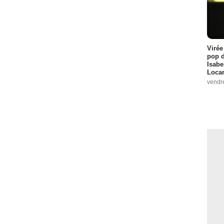
Virée
pop d
Isabe
Loca
vendr