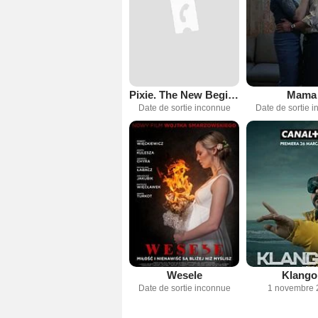
Pixie. The New Beginning
Mama
Date de sortie inconnue
Date de sortie 
Wesele
Klango
Date de sortie inconnue
1 novembre 