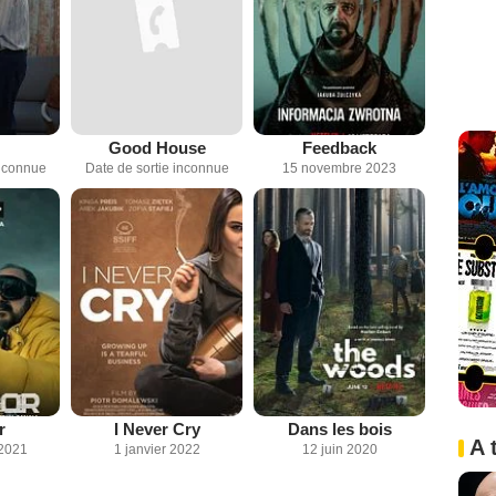
Good House
Feedback
inconnue
Date de sortie inconnue
15 novembre 2023
r
I Never Cry
Dans les bois
A 
2021
1 janvier 2022
12 juin 2020