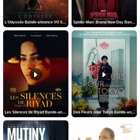
L'Odyssée Bande-annonce VO STFR
Spider-Man: Brand New Day Bande-annonce VO STFR
Les Silences de Riyad Bande-annonce VO STFR
Des Fleurs pour Tokyo Bande-annonce VO STFR