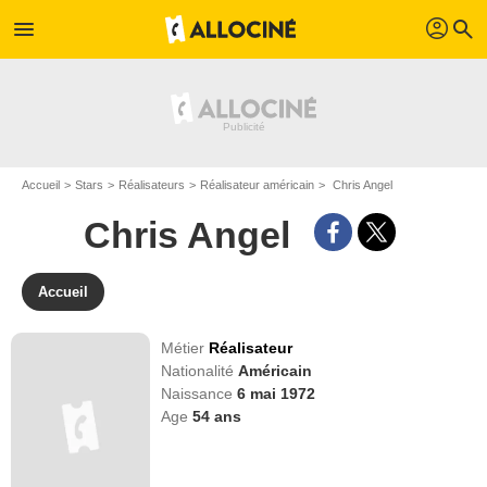
profil
menu
search
Accueil
Stars
Réalisateurs
Réalisateur américain
Chris Angel
Chris Angel
Accueil
Métier
Réalisateur
Nationalité
Américain
Naissance
6 mai 1972
Age
54
ans