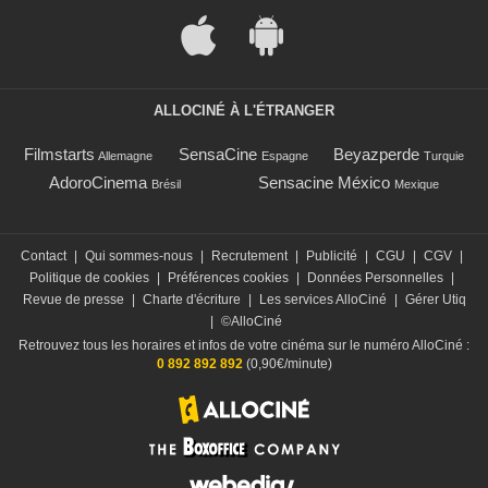
ALLOCINÉ À L'ÉTRANGER
Filmstarts
SensaCine
Beyazperde
Allemagne
Espagne
Turquie
AdoroCinema
Sensacine México
Brésil
Mexique
Contact
|
Qui sommes-nous
|
Recrutement
|
Publicité
|
CGU
|
CGV
|
Politique de cookies
|
Préférences cookies
|
Données Personnelles
|
Revue de presse
|
Charte d'écriture
|
Les services AlloCiné
|
Gérer Utiq
|
©AlloCiné
Retrouvez tous les horaires et infos de votre cinéma sur le numéro AlloCiné :
0 892 892 892
(0,90€/minute)