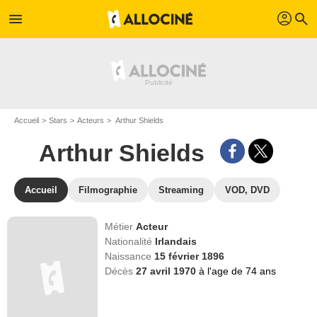
profil
menu
search
Accueil
Stars
Acteurs
Arthur Shields
Arthur Shields
Accueil
Filmographie
Streaming
VOD, DVD
Métier
Acteur
Nationalité
Irlandais
Naissance
15 février 1896
Décès
27 avril 1970
à l'age de 74 ans