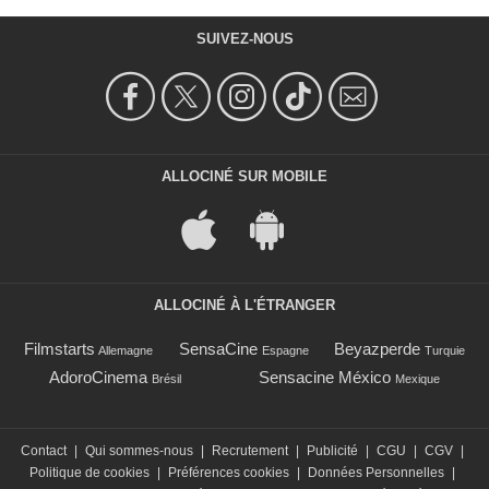
SUIVEZ-NOUS
ALLOCINÉ SUR MOBILE
ALLOCINÉ À L'ÉTRANGER
Filmstarts
SensaCine
Beyazperde
Allemagne
Espagne
Turquie
AdoroCinema
Sensacine México
Brésil
Mexique
Contact
|
Qui sommes-nous
|
Recrutement
|
Publicité
|
CGU
|
CGV
|
Politique de cookies
|
Préférences cookies
|
Données Personnelles
|