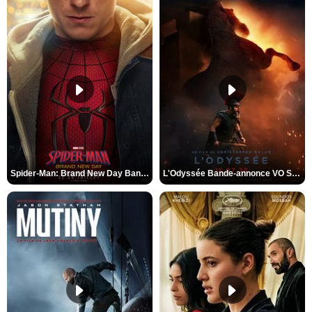
Spider-Man: Brand New Day Bande-annonce VO STFR
L'Odyssée Bande-annonce VO STFR