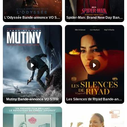
L'Odyssée Bande-annonce VO STFR
Spider-Man: Brand New Day Bande-annonce VO STFR
Mutiny Bande-annonce VO STFR
Les Silences de Riyad Bande-annonce VO STFR