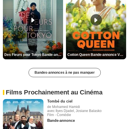
Des Fleurs pour Tokyo Bande-annonce VO STFR
Cotton Queen Bande-annonce VO STFR
Bandes-annonces à ne pas manquer
Films Prochainement au Cinéma
Tombé du ciel
de Mohamed Hamidi
avec Ilyes Djadel, Josiane Balasko
Film - Comédie
Bande-annonce