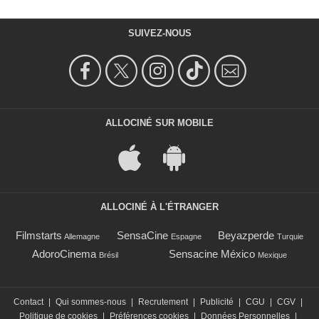
SUIVEZ-NOUS
ALLOCINÉ SUR MOBILE
ALLOCINÉ À L'ÉTRANGER
Filmstarts
SensaCine
Beyazperde
Allemagne
Espagne
Turquie
AdoroCinema
Sensacine México
Brésil
Mexique
Contact
|
Qui sommes-nous
|
Recrutement
|
Publicité
|
CGU
|
CGV
|
Politique de cookies
|
Préférences cookies
|
Données Personnelles
|