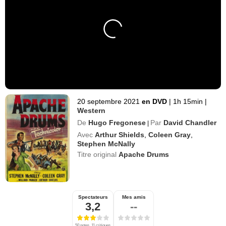
20 septembre 2021
en DVD
|
1h 15min
|
Western
De
Hugo Fregonese
Par
David Chandler
|
Avec
Arthur Shields
,
Coleen Gray
,
Stephen McNally
Titre original
Apache Drums
Spectateurs
Mes amis
3,2
--
50 notes, 11 critiques