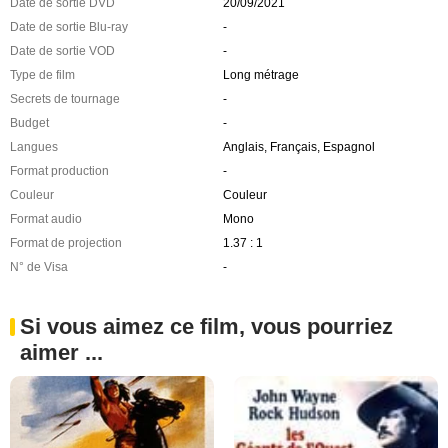
Date de sortie DVD
20/09/2021
Date de sortie Blu-ray
-
Date de sortie VOD
-
Type de film
Long métrage
Secrets de tournage
-
Budget
-
Langues
Anglais, Français, Espagnol
Format production
-
Couleur
Couleur
Format audio
Mono
Format de projection
1.37 : 1
N° de Visa
-
Si vous aimez ce film, vous pourriez
aimer ...