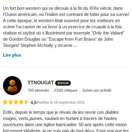
Un fort bon western qui se dèroule à la fin du XIXe siècle, dans
l'Ouest amèricain, où l'Indien est contraint de lutter pour sa survie!
A cette èpoque, le western ètait souvent pour les metteurs en
scène l'occasion de se livrer à un exercice de cruautè à la fois
rèaliste et stylisè où s'illustrèrent par exemple "Only the Valiant"
de Gordon Douglas ou "Escape from Fort Bravo" de John
Sturges! Stephen McNally y incarne ...
Lire plus
TTNOUGAT
705 abonnés
2 530 critiques
Suivre son activité
4,5
Publiée le 16 septembre 2011
Enfin, depuis le temps que je rêvais de les revoir ces diables
rouges, verts,jaunes, sautant en hurlant à travers de hautes
ouvertures dans une église barricadée. 50 ans après cette vision
forcement idéalisée, je ne suis pas du tout déçu. Il est vrai que les