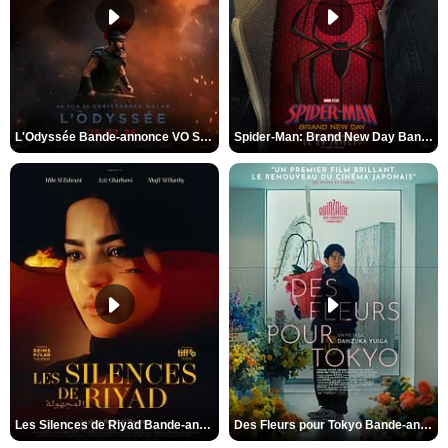
L'Odyssée Bande-annonce VO STFR
Spider-Man: Brand New Day Bande-annonce VO STFR
Les Silences de Riyad Bande-annonce VO STFR
Des Fleurs pour Tokyo Bande-annonce VO STFR