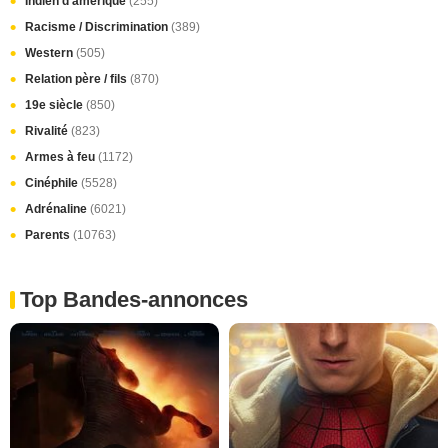
Indien d'amérique
(255)
Racisme / Discrimination
(389)
Western
(505)
Relation père / fils
(870)
19e siècle
(850)
Rivalité
(823)
Armes à feu
(1172)
Cinéphile
(5528)
Adrénaline
(6021)
Parents
(10763)
Top Bandes-annonces