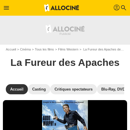
profil
menu
search
Accueil
Cinéma
Tous les films
Films Western
La Fureur des Apaches de William Witney
La Fureur des Apaches
Accueil
Casting
Critiques spectateurs
Blu-Ray, DVD