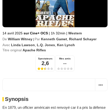
14 avril 2025
sur Cine+ OCS
|
1h 32min
|
Western
De
William Witney
Par
Kenneth Gamet
,
Richard Schayer
|
Avec
Linda Lawson
,
L.Q. Jones
,
Ken Lynch
Titre original
Apache Rifles
Spectateurs
Mes amis
2,6
--
Synopsis
En 1879, un officier américain est renvoyé car il a pris la défense