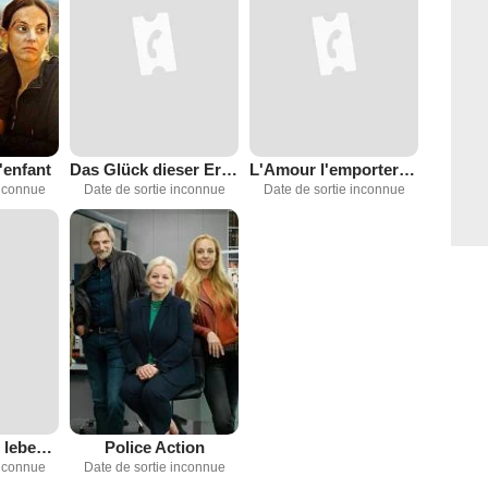
'enfant
Das Glück dieser Erde
L'Amour l'emportera (TV)
inconnue
Date de sortie inconnue
Date de sortie inconnue
Verdammt, wir leben noch!
Police Action
inconnue
Date de sortie inconnue