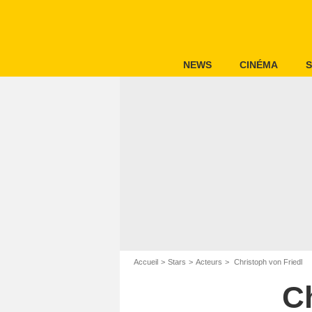
NEWS
CINÉMA
S
Accueil
Stars
Acteurs
Christoph von Friedl
Ch