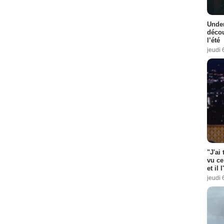
Under
décou
l’été
jeudi 
"J'ai
vu ce
et il 
jeudi 