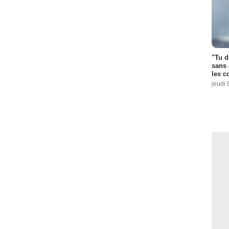
"Tu d
sans 
les c
jeudi 