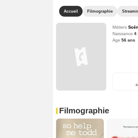
Accueil
Filmographie
Streami
Métiers
Scén
Naissance
4
Age
56
ans
a
Filmographie