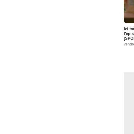
Ici t
l'épi
[SPO
vendr