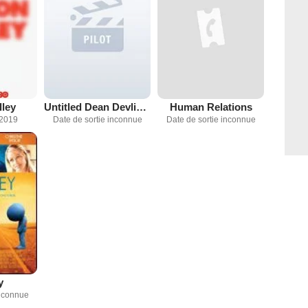
lley
Untitled Dean Devlin & Geena Davis Project
Human Relations
 2019
Date de sortie inconnue
Date de sortie inconnue
y
inconnue