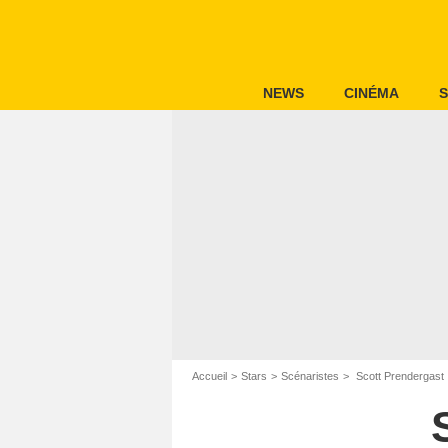
NEWS
CINÉMA
S
Accueil
Stars
Scénaristes
Scott Prendergast