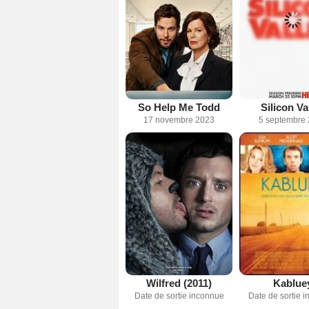
So Help Me Todd
Silicon Va
17 novembre 2023
5 septembre
Wilfred (2011)
Kablue
Date de sortie inconnue
Date de sortie 