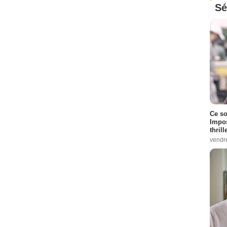
Sé
Ce so
Impos
thrill
vendr