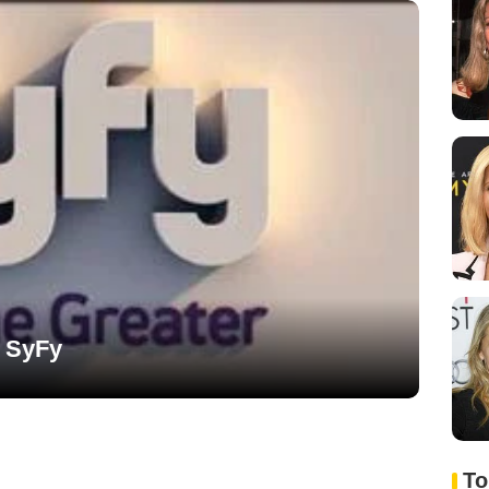
e SyFy
To