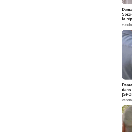
Demai
Soizi
la ré
vendr
Demai
dans 
[SPO
vendr