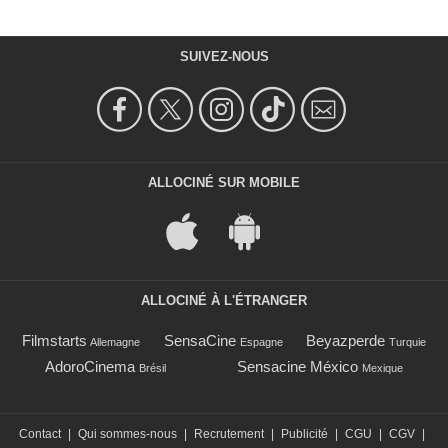
SUIVEZ-NOUS
ALLOCINÉ SUR MOBILE
ALLOCINÉ À L'ÉTRANGER
Filmstarts
SensaCine
Beyazperde
Allemagne
Espagne
Turquie
AdoroCinema
Sensacine México
Brésil
Mexique
Contact
|
Qui sommes-nous
|
Recrutement
|
Publicité
|
CGU
|
CGV
|