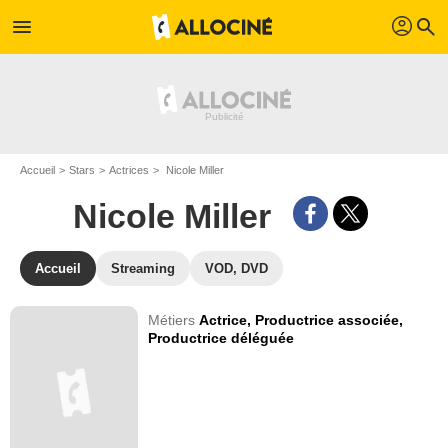
profil
menu
search
Accueil
Stars
Actrices
Nicole Miller
Nicole Miller
Accueil
Streaming
VOD, DVD
Métiers
Actrice,
Productrice associée,
Productrice déléguée