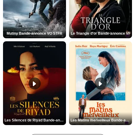
Mutiny Bande-annonce VO STFR
Le Triangle d'or Bande-annonce VF
Les Silences de Riyad Bande-annonce VO STFR
Les Matins merveilleux Bande-annonce VF