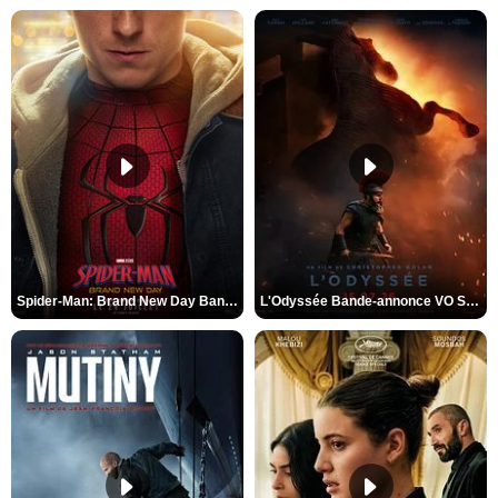
Spider-Man: Brand New Day Bande-annonce VO STFR
L'Odyssée Bande-annonce VO STFR