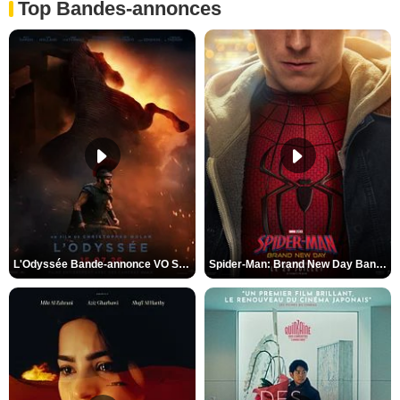
Top Bandes-annonces
L'Odyssée Bande-annonce VO STFR
Spider-Man: Brand New Day Bande-annonce VO STFR