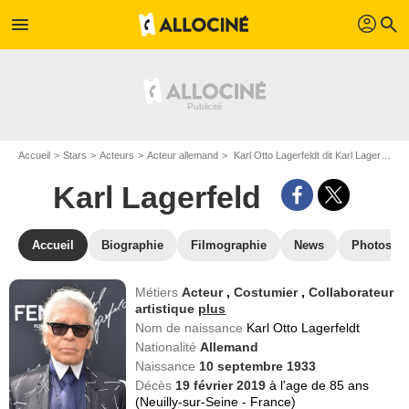
profil
menu
search
Accueil
Stars
Acteurs
Acteur allemand
Karl Otto Lagerfeldt dit Karl Lagerfeld
Karl Lagerfeld
Accueil
Biographie
Filmographie
News
Photos
Métiers
Acteur
,
Costumier
,
Collaborateur
artistique
plus
Nom de naissance
Karl Otto Lagerfeldt
Nationalité
Allemand
Naissance
10 septembre 1933
Décès
19 février 2019
à l'age de 85 ans
(Neuilly-sur-Seine - France)