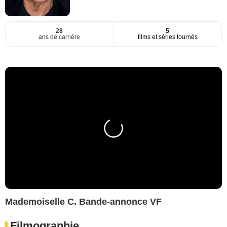
28
5
ans de carrière
films et séries tournés
Mademoiselle C. Bande-annonce VF
Filmographie