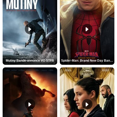
Mutiny Bande-annonce VO STFR
Spider-Man: Brand New Day Bande-annonce VO STFR