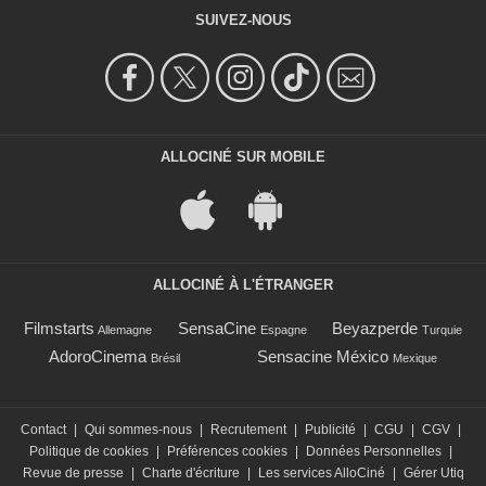
SUIVEZ-NOUS
ALLOCINÉ SUR MOBILE
ALLOCINÉ À L'ÉTRANGER
Filmstarts
SensaCine
Beyazperde
Allemagne
Espagne
Turquie
AdoroCinema
Sensacine México
Brésil
Mexique
Contact
|
Qui sommes-nous
|
Recrutement
|
Publicité
|
CGU
|
CGV
|
Politique de cookies
|
Préférences cookies
|
Données Personnelles
|
Revue de presse
|
Charte d'écriture
|
Les services AlloCiné
|
Gérer Utiq