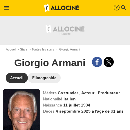
profil
menu
search
Accueil
Stars
Toutes les stars
Giorgio Armani
Giorgio Armani
Accueil
Filmographie
Métiers
Costumier
,
Acteur
,
Producteur
Nationalité
Italien
Naissance
11 juillet 1934
Décès
4 septembre 2025
à l'age de 91 ans