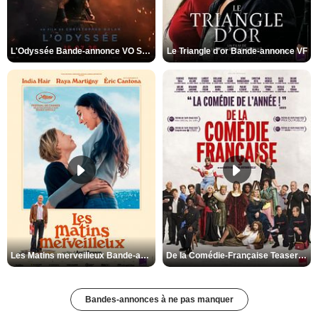
L'Odyssée Bande-annonce VO STFR
Le Triangle d'or Bande-annonce VF
Les Matins merveilleux Bande-annonce VF
De la Comédie-Française Teaser VF
Bandes-annonces à ne pas manquer