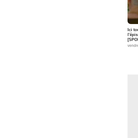
Ici t
l'épi
[SPO
vendr