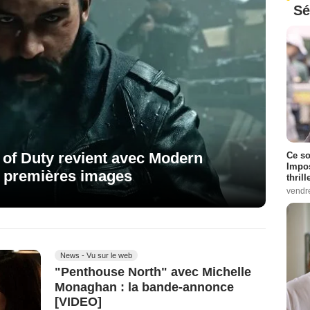
Sé
l of Duty revient avec Modern
Ce so
Impos
es premières images
thrill
vendr
News - Vu sur le web
"Penthouse North" avec Michelle
Monaghan : la bande-annonce
[VIDEO]