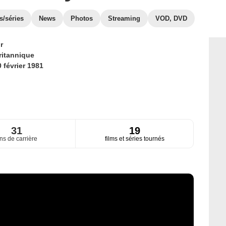
s/séries
News
Photos
Streaming
VOD, DVD
r
ritannique
 février 1981
31
19
ns de carrière
films et séries tournés