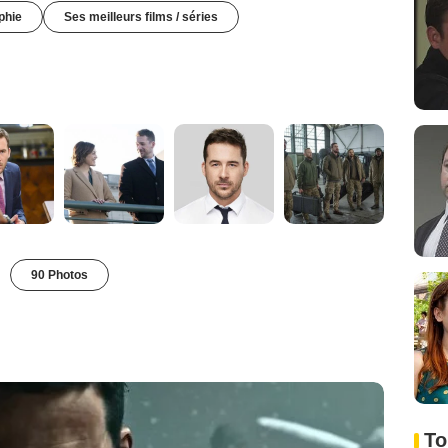
phie
Ses meilleurs films / séries
90 Photos
To