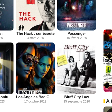
an
The Hack : sur écoute
Passenger
025
3 mars 2026
16 février 2025
Meurtre au Polonium - L'affaire Litvinenko
Los Angeles Bad Girls
Bluff City Law
A 
2023
17 octobre 2019
15 septembre 2020