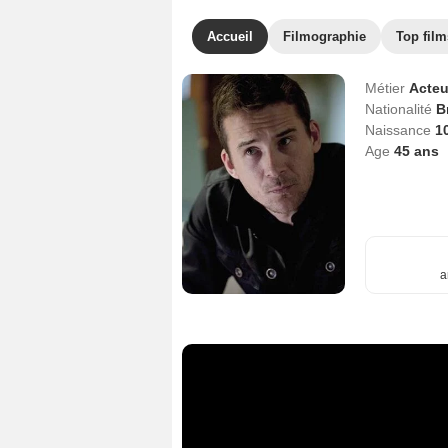
Accueil
Filmographie
Top film
Métier
Acteu
Nationalité
B
Naissance
10
Age
45
ans
a