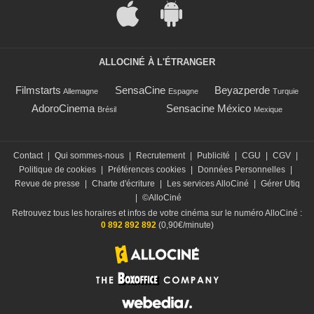
ALLOCINÉ À L'ÉTRANGER
Filmstarts
SensaCine
Beyazperde
Allemagne
Espagne
Turquie
AdoroCinema
Sensacine México
Brésil
Mexique
Contact
|
Qui sommes-nous
|
Recrutement
|
Publicité
|
CGU
|
CGV
|
Politique de cookies
|
Préférences cookies
|
Données Personnelles
|
Revue de presse
|
Charte d'écriture
|
Les services AlloCiné
|
Gérer Utiq
|
©AlloCiné
Retrouvez tous les horaires et infos de votre cinéma sur le numéro AlloCiné :
0 892 892 892
(0,90€/minute)