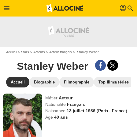
profil
menu
search
Accueil
Stars
Acteurs
Acteur français
Stanley Weber
Stanley Weber
Accueil
Biographie
Filmographie
Top films/séries
Métier
Acteur
Nationalité
Français
Naissance
13 juillet 1986
(Paris - France)
Age
40
ans