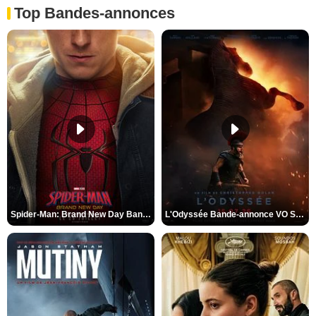
Top Bandes-annonces
Spider-Man: Brand New Day Bande-annonce VO STFR
L'Odyssée Bande-annonce VO STFR