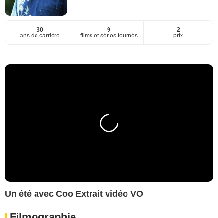
30
9
2
ans de carrière
films et séries tournés
prix
Un été avec Coo Extrait vidéo VO
Filmographie