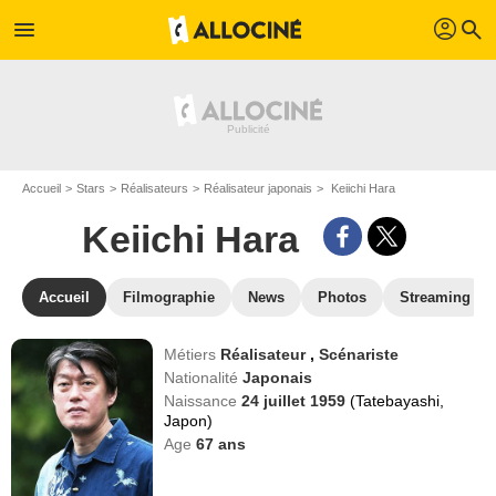
profil
menu
search
Accueil
Stars
Réalisateurs
Réalisateur japonais
Keiichi Hara
Keiichi Hara
Accueil
Filmographie
News
Photos
Streaming
Métiers
Réalisateur
,
Scénariste
Nationalité
Japonais
Naissance
24 juillet 1959
(Tatebayashi,
Japon)
Age
67
ans