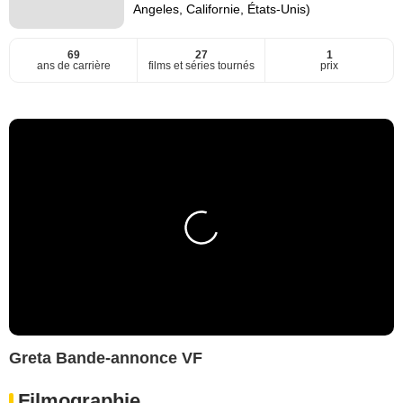
Angeles, Californie, États-Unis)
69
27
1
ans de carrière
films et séries tournés
prix
Greta Bande-annonce VF
Filmographie