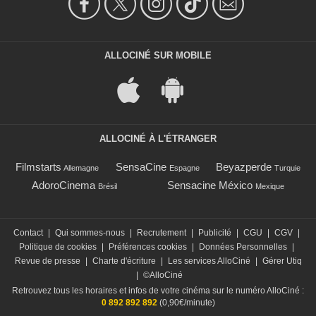
ALLOCINÉ SUR MOBILE
ALLOCINÉ À L'ÉTRANGER
Filmstarts
SensaCine
Beyazperde
Allemagne
Espagne
Turquie
AdoroCinema
Sensacine México
Brésil
Mexique
Contact
|
Qui sommes-nous
|
Recrutement
|
Publicité
|
CGU
|
CGV
|
Politique de cookies
|
Préférences cookies
|
Données Personnelles
|
Revue de presse
|
Charte d'écriture
|
Les services AlloCiné
|
Gérer Utiq
|
©AlloCiné
Retrouvez tous les horaires et infos de votre cinéma sur le numéro AlloCiné :
0 892 892 892
(0,90€/minute)