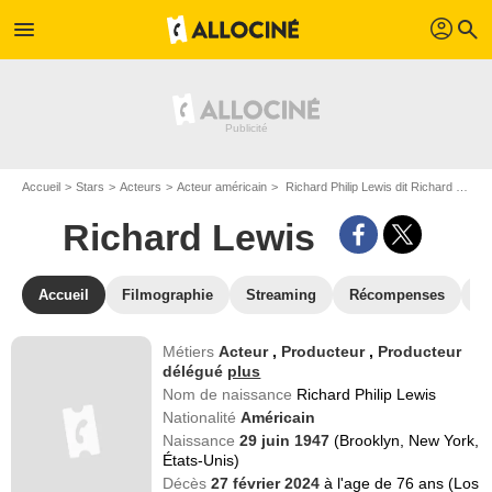
profil
menu
search
Accueil
Stars
Acteurs
Acteur américain
Richard Philip Lewis dit Richard Lewis
Richard Lewis
Accueil
Filmographie
Streaming
Récompenses
V
Métiers
Acteur
,
Producteur
,
Producteur
délégué
plus
Nom de naissance
Richard Philip Lewis
Nationalité
Américain
Naissance
29 juin 1947
(Brooklyn, New York,
États-Unis)
Décès
27 février 2024
à l'age de 76 ans (Los