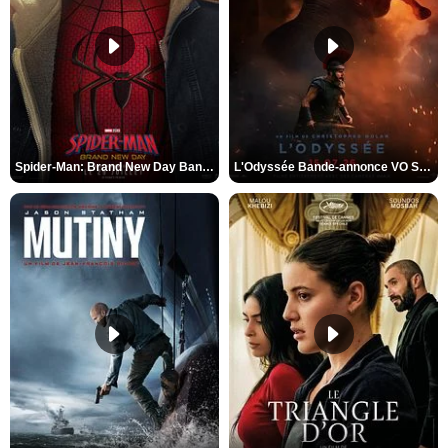
Spider-Man: Brand New Day Bande-annonce VO STFR
L'Odyssée Bande-annonce VO STFR