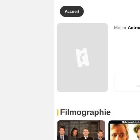
Accueil
Métier
Actri
a
Filmographie