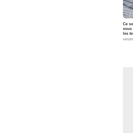
Ce so
vous 
les t
vendr