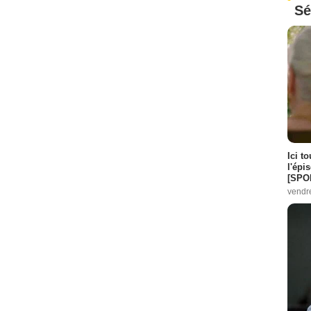
Sé
Ici t
l'épi
[SPO
vendr