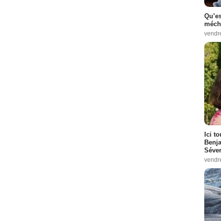
Qu’es
méch
vendr
Ici t
Benj
Séver
vendr