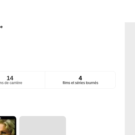
ce
14
4
ns de carrière
films et séries tournés