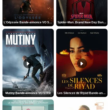
L'Odyssée Bande-annonce VO STFR
Spider-Man: Brand New Day Bande-annonce VO STFR
Mutiny Bande-annonce VO STFR
Les Silences de Riyad Bande-annonce VO STFR