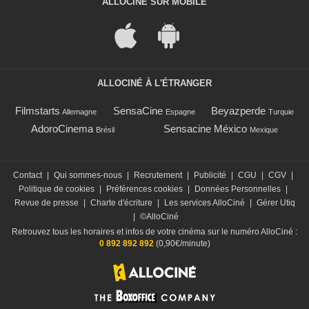
ALLOCINÉ SUR MOBILE
ALLOCINÉ À L'ÉTRANGER
Filmstarts
SensaCine
Beyazperde
Allemagne
Espagne
Turquie
AdoroCinema
Sensacine México
Brésil
Mexique
Contact
|
Qui sommes-nous
|
Recrutement
|
Publicité
|
CGU
|
CGV
|
Politique de cookies
|
Préférences cookies
|
Données Personnelles
|
Revue de presse
|
Charte d'écriture
|
Les services AlloCiné
|
Gérer Utiq
|
©AlloCiné
Retrouvez tous les horaires et infos de votre cinéma sur le numéro AlloCiné :
0 892 892 892
(0,90€/minute)