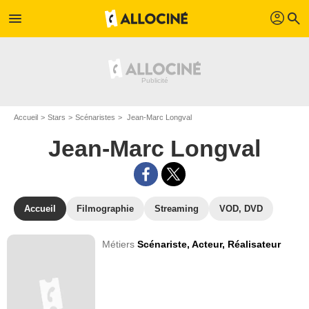
profil
menu
search
Accueil
Stars
Scénaristes
Jean-Marc Longval
Jean-Marc Longval
Accueil
Filmographie
Streaming
VOD, DVD
Métiers
Scénariste,
Acteur,
Réalisateur