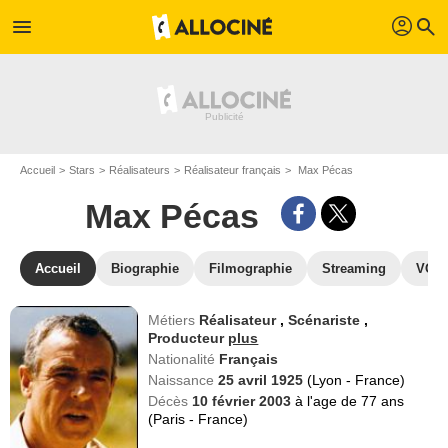
profil
menu
search
Accueil
Stars
Réalisateurs
Réalisateur français
Max Pécas
Max Pécas
Accueil
Biographie
Filmographie
Streaming
VOD,
Métiers
Réalisateur
,
Scénariste
,
Producteur
plus
Nationalité
Français
Naissance
25 avril 1925
(Lyon - France)
Décès
10 février 2003
à l'age de 77 ans
(Paris - France)