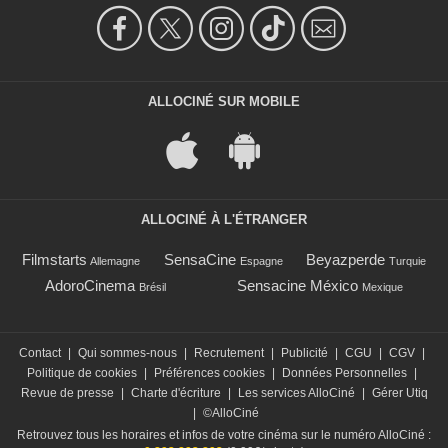
ALLOCINÉ SUR MOBILE
ALLOCINÉ À L'ÉTRANGER
Filmstarts
SensaCine
Beyazperde
Allemagne
Espagne
Turquie
AdoroCinema
Sensacine México
Brésil
Mexique
Contact
|
Qui sommes-nous
|
Recrutement
|
Publicité
|
CGU
|
CGV
|
Politique de cookies
|
Préférences cookies
|
Données Personnelles
|
Revue de presse
|
Charte d'écriture
|
Les services AlloCiné
|
Gérer Utiq
|
©AlloCiné
Retrouvez tous les horaires et infos de votre cinéma sur le numéro AlloCiné :