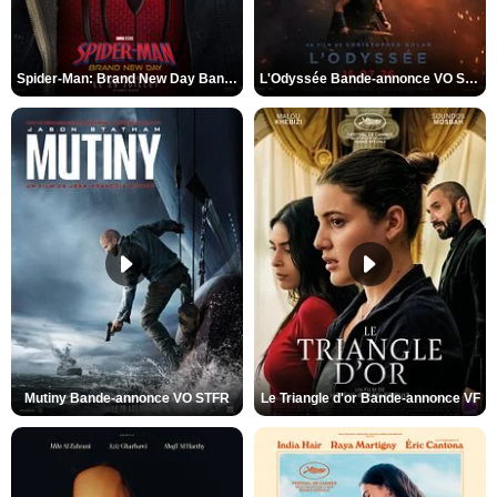
Spider-Man: Brand New Day Bande-annonce VO STFR
L'Odyssée Bande-annonce VO STFR
Mutiny Bande-annonce VO STFR
Le Triangle d'or Bande-annonce VF