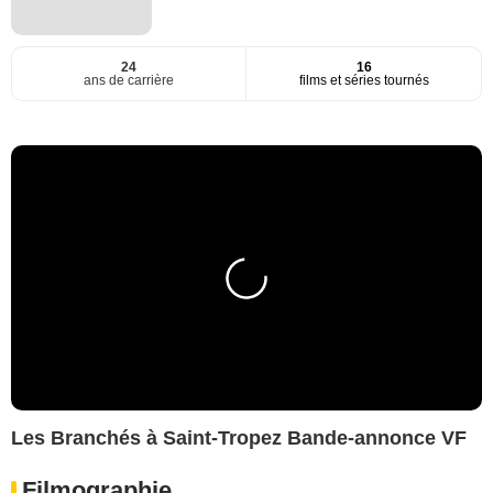
24
16
ans de carrière
films et séries tournés
Les Branchés à Saint-Tropez Bande-annonce VF
Filmographie