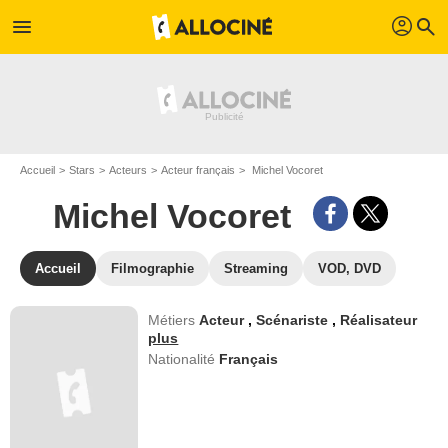
profil
menu
search
Accueil
Stars
Acteurs
Acteur français
Michel Vocoret
Michel Vocoret
Accueil
Filmographie
Streaming
VOD, DVD
Métiers
Acteur
,
Scénariste
,
Réalisateur
plus
Nationalité
Français