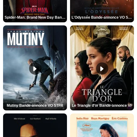
Spider-Man: Brand New Day Bande-annonce VO STFR
L'Odyssée Bande-annonce VO STFR
Mutiny Bande-annonce VO STFR
Le Triangle d'or Bande-annonce VF