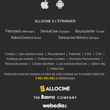
ALLOCINÉ À L'ÉTRANGER
Filmstarts
SensaCine
Beyazperde
Allemagne
Espagne
Turquie
AdoroCinema
Sensacine México
Brésil
Mexique
Contact
|
Qui sommes-nous
|
Recrutement
|
Publicité
|
CGU
|
CGV
|
Politique de cookies
|
Préférences cookies
|
Données Personnelles
|
Revue de presse
|
Charte d'écriture
|
Les services AlloCiné
|
Gérer Utiq
|
©AlloCiné
Retrouvez tous les horaires et infos de votre cinéma sur le numéro AlloCiné :
0 892 892 892
(0,90€/minute)