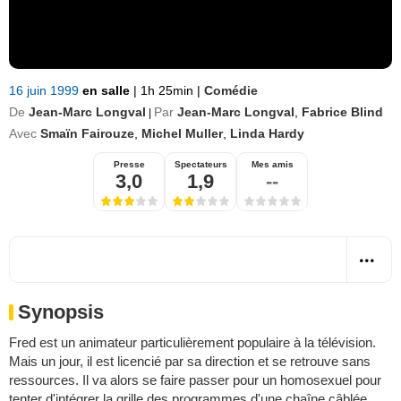
16 juin 1999
en salle
|
1h 25min
|
Comédie
De
Jean-Marc Longval
Par
Jean-Marc Longval
,
Fabrice Blind
|
Avec
Smaïn Fairouze
,
Michel Muller
,
Linda Hardy
Presse
Spectateurs
Mes amis
3,0
1,9
--
Synopsis
Fred est un animateur particulièrement populaire à la télévision.
Mais un jour, il est licencié par sa direction et se retrouve sans
ressources. Il va alors se faire passer pour un homosexuel pour
tenter d'intégrer la grille des programmes d'une chaîne câblée