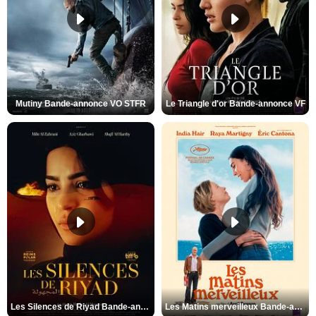
Mutiny Bande-annonce VO STFR
Le Triangle d'or Bande-annonce VF
Les Silences de Riyad Bande-annonce VO STFR
Les Matins merveilleux Bande-annonce VF