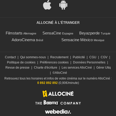
ALLOCINÉ À L'ÉTRANGER
Filmstarts
SensaCine
Beyazperde
Allemagne
Espagne
Turquie
AdoroCinema
Sensacine México
Brésil
Mexique
Contact
|
Qui sommes-nous
|
Recrutement
|
Publicité
|
CGU
|
CGV
|
Politique de cookies
|
Préférences cookies
|
Données Personnelles
|
Revue de presse
|
Charte d'écriture
|
Les services AlloCiné
|
Gérer Utiq
|
©AlloCiné
Retrouvez tous les horaires et infos de votre cinéma sur le numéro AlloCiné :
0 892 892 892
(0,90€/minute)