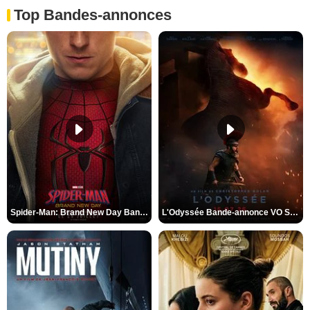
Top Bandes-annonces
Spider-Man: Brand New Day Bande-annonce VO STFR
L'Odyssée Bande-annonce VO STFR