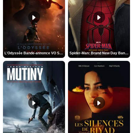
L'Odyssée Bande-annonce VO STFR
Spider-Man: Brand New Day Bande-annonce VO STFR