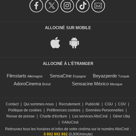
ALLOCINÉ SUR MOBILE
ALLOCINÉ À L'ÉTRANGER
Filmstarts
SensaCine
Beyazperde
Allemagne
Espagne
Turquie
AdoroCinema
Sensacine México
Brésil
Mexique
Contact
|
Qui sommes-nous
|
Recrutement
|
Publicité
|
CGU
|
CGV
|
Politique de cookies
|
Préférences cookies
|
Données Personnelles
|
Revue de presse
|
Charte d'écriture
|
Les services AlloCiné
|
Gérer Utiq
|
©AlloCiné
Retrouvez tous les horaires et infos de votre cinéma sur le numéro AlloCiné :
0 892 892 892
(0,90€/minute)