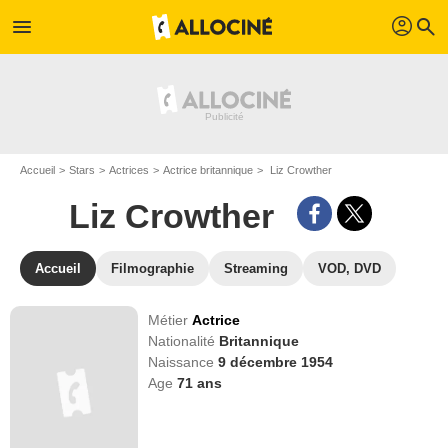
profil
menu
search
Accueil
Stars
Actrices
Actrice britannique
Liz Crowther
Liz Crowther
Accueil
Filmographie
Streaming
VOD, DVD
Métier
Actrice
Nationalité
Britannique
Naissance
9 décembre 1954
Age
71
ans