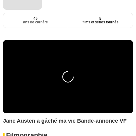
45
5
ans de carrière
films et séries tournés
Jane Austen a gâché ma vie Bande-annonce VF
Filmographie