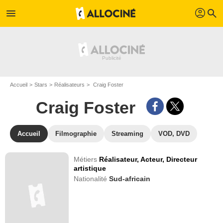
profil
menu
search
Accueil
Stars
Réalisateurs
Craig Foster
Craig Foster
Accueil
Filmographie
Streaming
VOD, DVD
Métiers
Réalisateur,
Acteur,
Directeur
artistique
Nationalité
Sud-africain