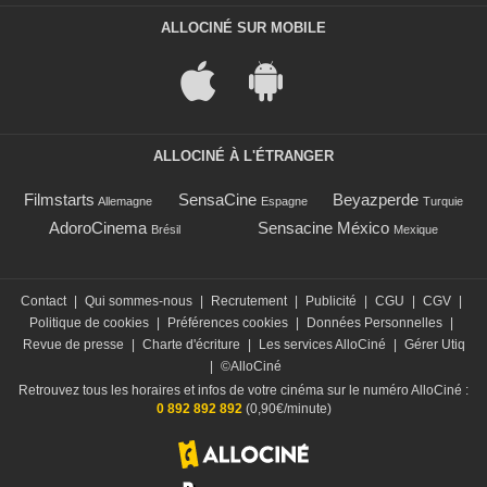
ALLOCINÉ SUR MOBILE
ALLOCINÉ À L'ÉTRANGER
Filmstarts
SensaCine
Beyazperde
Allemagne
Espagne
Turquie
AdoroCinema
Sensacine México
Brésil
Mexique
Contact
|
Qui sommes-nous
|
Recrutement
|
Publicité
|
CGU
|
CGV
|
Politique de cookies
|
Préférences cookies
|
Données Personnelles
|
Revue de presse
|
Charte d'écriture
|
Les services AlloCiné
|
Gérer Utiq
|
©AlloCiné
Retrouvez tous les horaires et infos de votre cinéma sur le numéro AlloCiné :
0 892 892 892
(0,90€/minute)