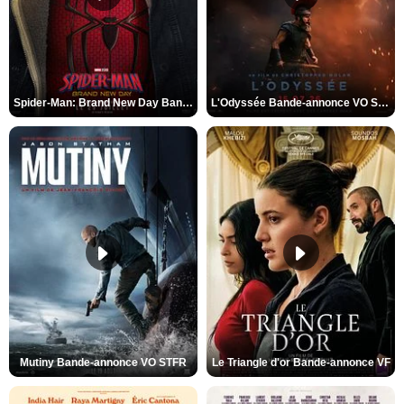
Spider-Man: Brand New Day Bande-annonce VO STFR
L'Odyssée Bande-annonce VO STFR
Mutiny Bande-annonce VO STFR
Le Triangle d'or Bande-annonce VF