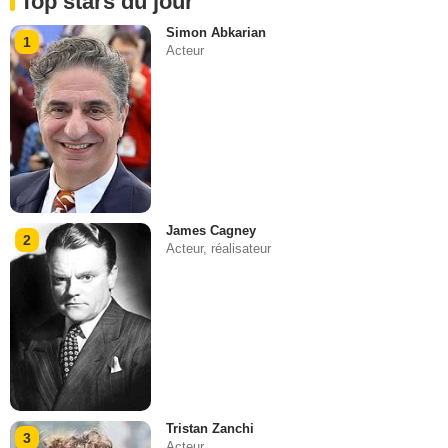
Top stars du jour
Simon Abkarian
1
Acteur
James Cagney
2
Acteur, réalisateur
Tristan Zanchi
3
Acteur