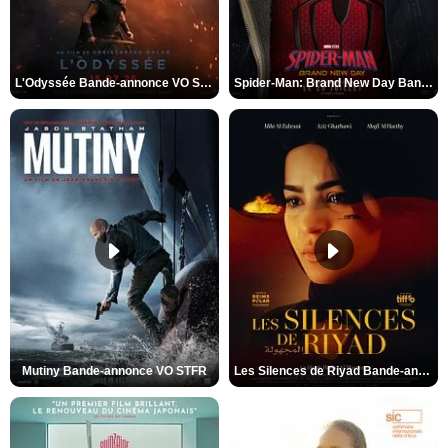
L'Odyssée Bande-annonce VO STFR
Spider-Man: Brand New Day Bande-annonce VO STFR
Mutiny Bande-annonce VO STFR
Les Silences de Riyad Bande-annonce VO STFR