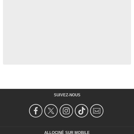
SUIVEZ-NOUS
ALLOCINÉ SUR MOBILE