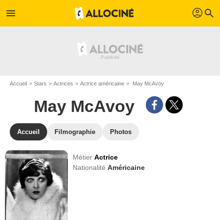
profil
menu
search
Accueil
Stars
Actrices
Actrice américaine
May McAvoy
May McAvoy
Accueil
Filmographie
Photos
Métier
Actrice
Nationalité
Américaine