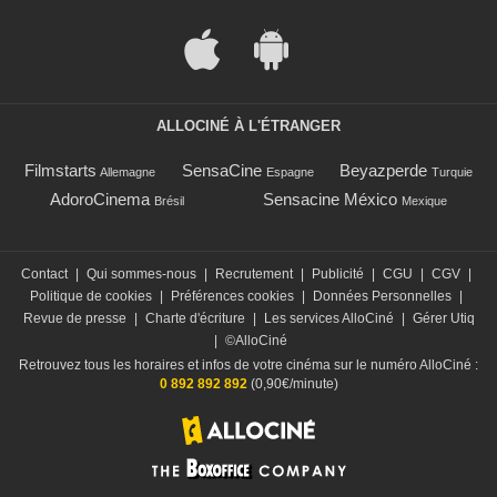
ALLOCINÉ À L'ÉTRANGER
Filmstarts
SensaCine
Beyazperde
Allemagne
Espagne
Turquie
AdoroCinema
Sensacine México
Brésil
Mexique
Contact
|
Qui sommes-nous
|
Recrutement
|
Publicité
|
CGU
|
CGV
|
Politique de cookies
|
Préférences cookies
|
Données Personnelles
|
Revue de presse
|
Charte d'écriture
|
Les services AlloCiné
|
Gérer Utiq
|
©AlloCiné
Retrouvez tous les horaires et infos de votre cinéma sur le numéro AlloCiné :
0 892 892 892
(0,90€/minute)