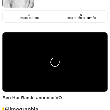
3
6
ans de carrière
films et séries tournés
Ben-Hur Bande-annonce VO
Filmographie