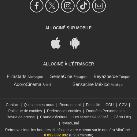
ALLOCINÉ SUR MOBILE
ALLOCINÉ À L'ÉTRANGER
Filmstarts
SensaCine
Beyazperde
Allemagne
Espagne
Turquie
AdoroCinema
Sensacine México
Brésil
Mexique
Contact
|
Qui sommes-nous
|
Recrutement
|
Publicité
|
CGU
|
CGV
|
Politique de cookies
|
Préférences cookies
|
Données Personnelles
|
Revue de presse
|
Charte d'écriture
|
Les services AlloCiné
|
Gérer Utiq
|
©AlloCiné
Retrouvez tous les horaires et infos de votre cinéma sur le numéro AlloCiné :
0 892 892 892
(0,90€/minute)