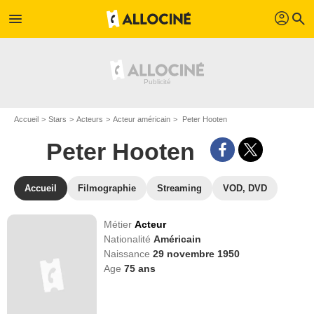
profil
menu
search
Accueil
Stars
Acteurs
Acteur américain
Peter Hooten
Peter Hooten
Accueil
Filmographie
Streaming
VOD, DVD
Métier
Acteur
Nationalité
Américain
Naissance
29 novembre 1950
Age
75
ans