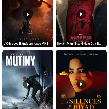
L'Odyssée Bande-annonce VO STFR
Spider-Man: Brand New Day Bande-annonce VO STFR