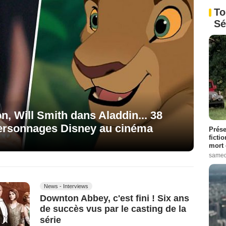
To
Sé
, Will Smith dans Aladdin... 38
personnages Disney au cinéma
Prése
ficti
mort 
samed
News - Interviews
Downton Abbey, c'est fini ! Six ans
de succès vus par le casting de la
série