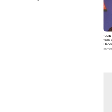
Sorti
failli
Décou
samed