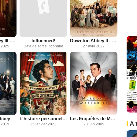
Downton Abbey III : le grand final
Influenced!
Downton Abbey II : Une nouvelle ère
 2025
Date de sortie inconnue
27 avril 2022
bbey
L'histoire personnelle de David Copperfield
Les Enquêtes de Murdoch
A 
 2019
25 janvier 2021
28 juin 2009