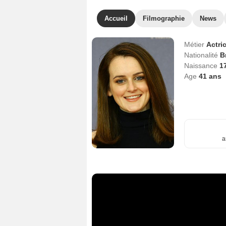
Accueil
Filmographie
News
Métier
Actri
Nationalité
B
Naissance
1
Age
41
ans
a