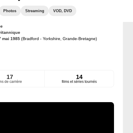
Photos
Streaming
VOD, DVD
ce
ritannique
7 mai 1985
(Bradford - Yorkshire, Grande-Bretagne)
17
14
ns de carrière
films et séries tournés