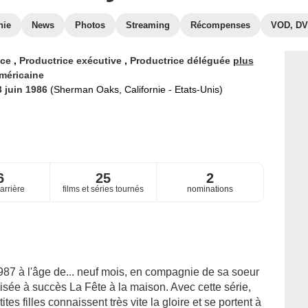
hie
News
Photos
Streaming
Récompenses
VOD, D
ice
,
Productrice exécutive
,
Productrice déléguée
plus
méricaine
3 juin 1986
(Sherman Oaks, Californie - Etats-Unis)
6
25
2
arrière
films et séries tournés
nominations
987 à l'âge de... neuf mois, en compagnie de sa soeur
visée à succès La Fête à la maison. Avec cette série,
tes filles connaissent très vite la gloire et se portent à