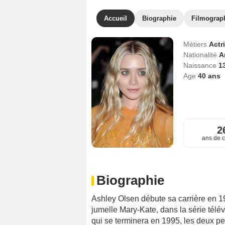
Accueil
Biographie
Filmograp
Métiers
Actr
Nationalité
A
Naissance
1
Age
40
ans
2
ans de c
Biographie
Ashley Olsen débute sa carrière en 1
jumelle Mary-Kate, dans la série télé
qui se terminera en 1995, les deux peti