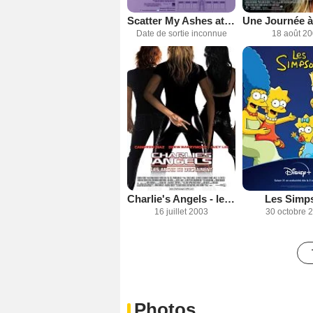
Scatter My Ashes at Bergdorf's
Date de sortie inconnue
18 août 2
Charlie's Angels - les anges se déchaînent
Les Simp
16 juillet 2003
30 octobre 
Photos