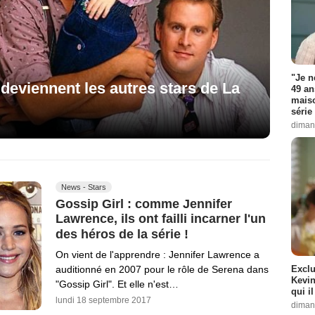
"Je n
deviennent les autres stars de La
49 an
maiso
série 
diman
News - Stars
Gossip Girl : comme Jennifer
Lawrence, ils ont failli incarner l'un
des héros de la série !
On vient de l'apprendre : Jennifer Lawrence a
Exclu
auditionné en 2007 pour le rôle de Serena dans
Kevin
"Gossip Girl". Et elle n'est…
qui i
lundi 18 septembre 2017
diman