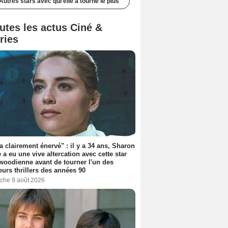
Autres stars avec qui elle a tourné le plus
utes les actus Ciné &
ries
'a clairement énervé" : il y a 34 ans, Sharon
 a eu une vive altercation avec cette star
woodienne avant de tourner l'un des
eurs thrillers des années 90
che 9 août 2026