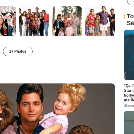
To
Sé
17 Photos
"Ça l
Stone
holly
meill
diman