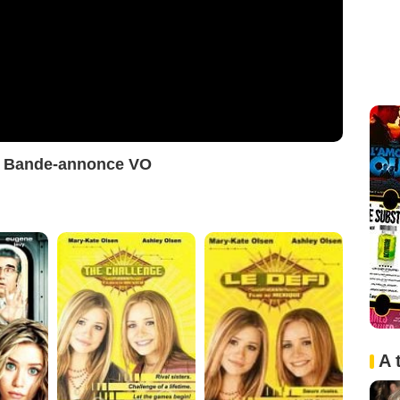
's Bande-annonce VO
A 