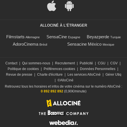
ALLOCINÉ À L'ÉTRANGER
Filmstarts
SensaCine
Beyazperde
Allemagne
Espagne
Turquie
AdoroCinema
Sensacine México
Brésil
Mexique
Contact
|
Qui sommes-nous
|
Recrutement
|
Publicité
|
CGU
|
CGV
|
Politique de cookies
|
Préférences cookies
|
Données Personnelles
|
Revue de presse
|
Charte d'écriture
|
Les services AlloCiné
|
Gérer Utiq
|
©AlloCiné
Retrouvez tous les horaires et infos de votre cinéma sur le numéro AlloCiné :
0 892 892 892
(0,90€/minute)