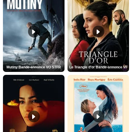
Mutiny Bande-annonce VO STFR
Le Triangle d'or Bande-annonce VF