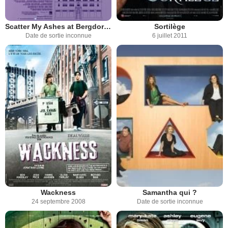
Scatter My Ashes at Bergdorf's
Sortilège
Date de sortie inconnue
6 juillet 2011
Wackness
Samantha qui ?
24 septembre 2008
Date de sortie inconnue