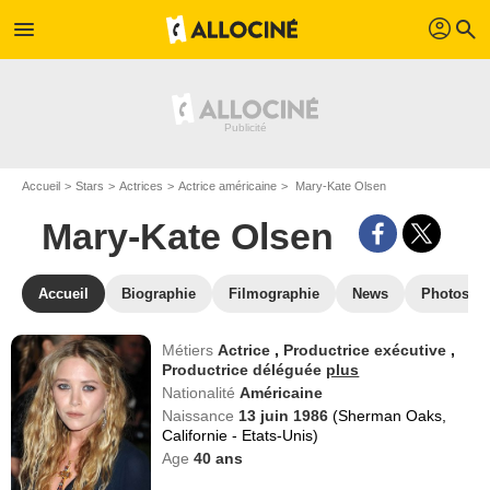
profil
menu
search
Accueil
Stars
Actrices
Actrice américaine
Mary-Kate Olsen
Mary-Kate Olsen
Accueil
Biographie
Filmographie
News
Photos
Métiers
Actrice
,
Productrice exécutive
,
Productrice déléguée
plus
Nationalité
Américaine
Naissance
13 juin 1986
(Sherman Oaks,
Californie - Etats-Unis)
Age
40
ans