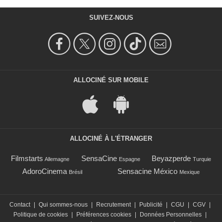
SUIVEZ-NOUS
ALLOCINÉ SUR MOBILE
ALLOCINÉ À L'ÉTRANGER
Filmstarts
SensaCine
Beyazperde
Allemagne
Espagne
Turquie
AdoroCinema
Sensacine México
Brésil
Mexique
Contact
|
Qui sommes-nous
|
Recrutement
|
Publicité
|
CGU
|
CGV
|
Politique de cookies
|
Préférences cookies
|
Données Personnelles
|