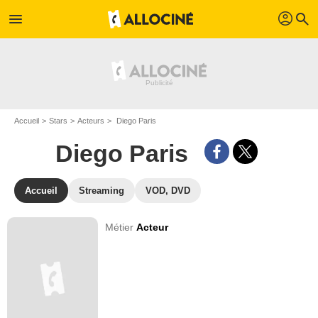
profil
menu
search
Accueil
Stars
Acteurs
Diego Paris
Diego Paris
Accueil
Streaming
VOD, DVD
Métier
Acteur