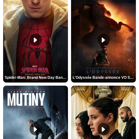
Spider-Man: Brand New Day Bande-annonce VO STFR
L'Odyssée Bande-annonce VO STFR