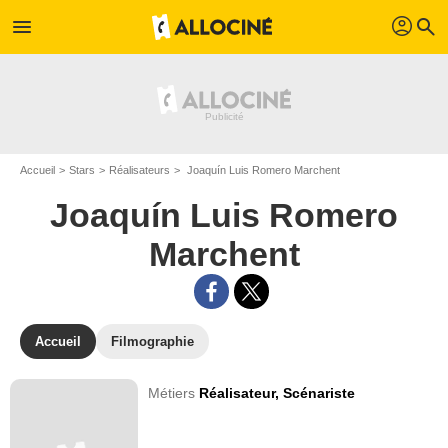
profil
menu
search
Accueil
Stars
Réalisateurs
Joaquín Luis Romero Marchent
Joaquín Luis Romero
Marchent
Accueil
Filmographie
Métiers
Réalisateur,
Scénariste