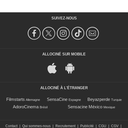
SUIVEZ-NOUS
ALLOCINÉ SUR MOBILE
ALLOCINÉ À L'ÉTRANGER
Filmstarts
SensaCine
Beyazperde
Allemagne
Espagne
Turquie
AdoroCinema
Sensacine México
Brésil
Mexique
Contact
|
Qui sommes-nous
|
Recrutement
|
Publicité
|
CGU
|
CGV
|