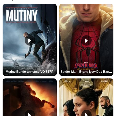
Mutiny Bande-annonce VO STFR
Spider-Man: Brand New Day Bande-annonce VO STFR