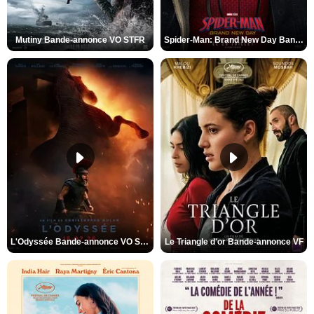
Mutiny Bande-annonce VO STFR
Spider-Man: Brand New Day Bande-annonce VO STFR
L'Odyssée Bande-annonce VO STFR
Le Triangle d'or Bande-annonce VF