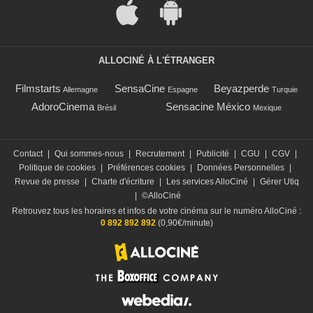
ALLOCINÉ À L'ÉTRANGER
Filmstarts
SensaCine
Beyazperde
Allemagne
Espagne
Turquie
AdoroCinema
Sensacine México
Brésil
Mexique
Contact
|
Qui sommes-nous
|
Recrutement
|
Publicité
|
CGU
|
CGV
|
Politique de cookies
|
Préférences cookies
|
Données Personnelles
|
Revue de presse
|
Charte d'écriture
|
Les services AlloCiné
|
Gérer Utiq
|
©AlloCiné
Retrouvez tous les horaires et infos de votre cinéma sur le numéro AlloCiné :
0 892 892 892
(0,90€/minute)