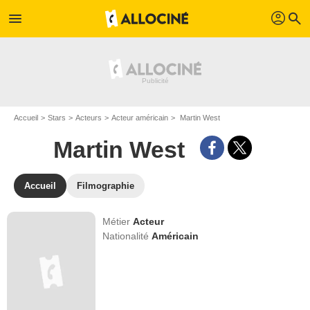
profil
menu
search
Accueil
Stars
Acteurs
Acteur américain
Martin West
Martin West
Accueil
Filmographie
Métier
Acteur
Nationalité
Américain