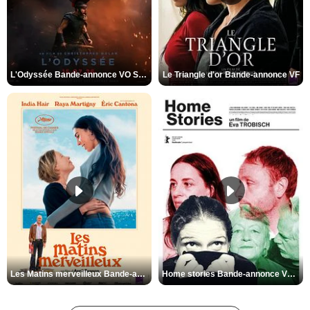
L'Odyssée Bande-annonce VO STFR
Le Triangle d'or Bande-annonce VF
Les Matins merveilleux Bande-annonce VF
Home stories Bande-annonce VO STFR