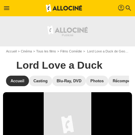
profil
menu
search
Accueil
Cinéma
Tous les films
Films Comédie
Lord Love a Duck de George Axelrod
Lord Love a Duck
Accueil
Casting
Blu-Ray, DVD
Photos
Récompens