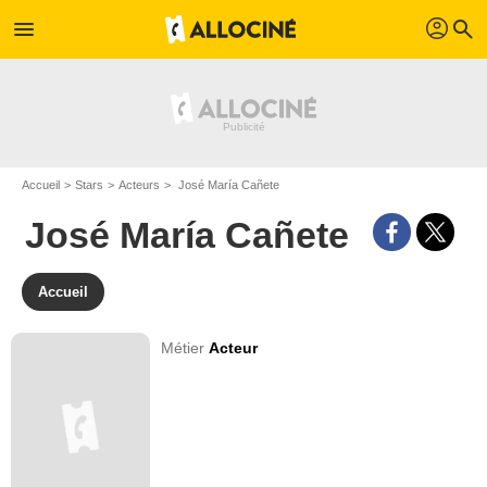
profil
menu
search
Accueil
Stars
Acteurs
José María Cañete
José María Cañete
Accueil
Métier
Acteur