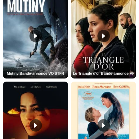
Mutiny Bande-annonce VO STFR
Le Triangle d'or Bande-annonce VF