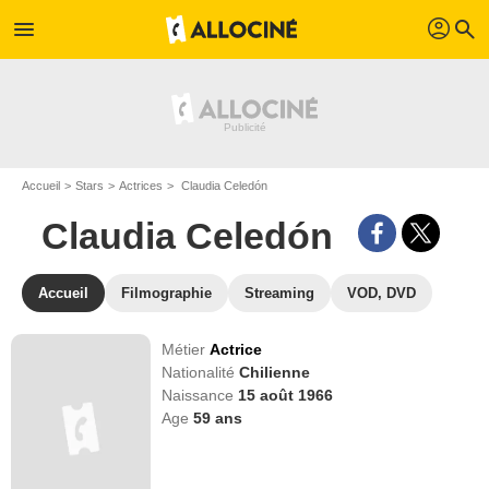
profil
menu
search
Accueil
Stars
Actrices
Claudia Celedón
Claudia Celedón
Accueil
Filmographie
Streaming
VOD, DVD
Métier
Actrice
Nationalité
Chilienne
Naissance
15 août 1966
Age
59
ans