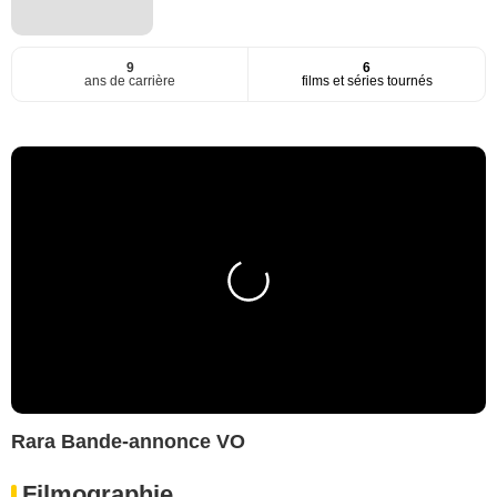
9
6
ans de carrière
films et séries tournés
Rara Bande-annonce VO
Filmographie