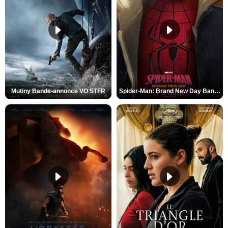
Mutiny Bande-annonce VO STFR
Spider-Man: Brand New Day Bande-annonce VO STFR