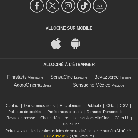
ALLOCINÉ SUR MOBILE
ALLOCINÉ À L'ÉTRANGER
Filmstarts
SensaCine
Beyazperde
Allemagne
Espagne
Turquie
AdoroCinema
Sensacine México
Brésil
Mexique
Contact
|
Qui sommes-nous
|
Recrutement
|
Publicité
|
CGU
|
CGV
|
Politique de cookies
|
Préférences cookies
|
Données Personnelles
|
Revue de presse
|
Charte d'écriture
|
Les services AlloCiné
|
Gérer Utiq
|
©AlloCiné
Retrouvez tous les horaires et infos de votre cinéma sur le numéro AlloCiné :
0 892 892 892
(0,90€/minute)