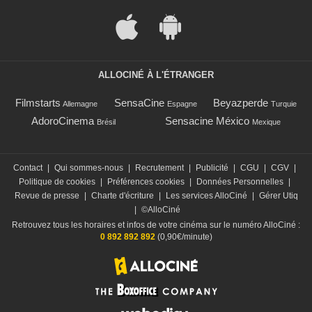
ALLOCINÉ À L'ÉTRANGER
Filmstarts
SensaCine
Beyazperde
Allemagne
Espagne
Turquie
AdoroCinema
Sensacine México
Brésil
Mexique
Contact
|
Qui sommes-nous
|
Recrutement
|
Publicité
|
CGU
|
CGV
|
Politique de cookies
|
Préférences cookies
|
Données Personnelles
|
Revue de presse
|
Charte d'écriture
|
Les services AlloCiné
|
Gérer Utiq
|
©AlloCiné
Retrouvez tous les horaires et infos de votre cinéma sur le numéro AlloCiné :
0 892 892 892
(0,90€/minute)