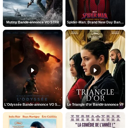
Mutiny Bande-annonce VO STFR
Spider-Man: Brand New Day Bande-annonce VO STFR
L'Odyssée Bande-annonce VO STFR
Le Triangle d'or Bande-annonce VF