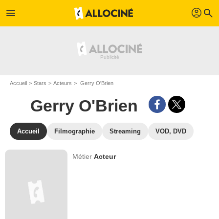
profil
menu
search
Accueil
Stars
Acteurs
Gerry O'Brien
Gerry O'Brien
Accueil
Filmographie
Streaming
VOD, DVD
Métier
Acteur