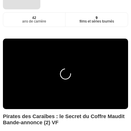
42
9
ans de carrière
films et séries tournés
Pirates des Caraïbes : le Secret du Coffre Maudit
Bande-annonce (2) VF