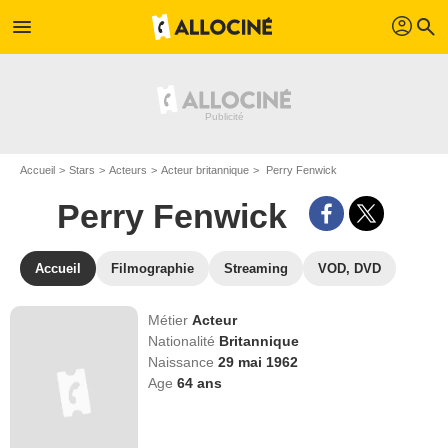
profil
menu
search
Accueil
Stars
Acteurs
Acteur britannique
Perry Fenwick
Perry Fenwick
Accueil
Filmographie
Streaming
VOD, DVD
Métier
Acteur
Nationalité
Britannique
Naissance
29 mai 1962
Age
64
ans