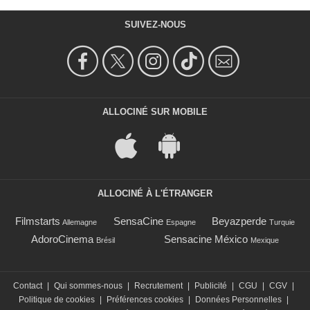
SUIVEZ-NOUS
ALLOCINÉ SUR MOBILE
ALLOCINÉ À L'ÉTRANGER
Filmstarts
SensaCine
Beyazperde
Allemagne
Espagne
Turquie
AdoroCinema
Sensacine México
Brésil
Mexique
Contact
|
Qui sommes-nous
|
Recrutement
|
Publicité
|
CGU
|
CGV
|
Politique de cookies
|
Préférences cookies
|
Données Personnelles
|