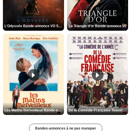
L'Odyssée Bande-annonce VO STFR
Le Triangle d'or Bande-annonce VF
Les Matins merveilleux Bande-annonce VF
De la Comédie-Française Teaser VF
Bandes-annonces à ne pas manquer