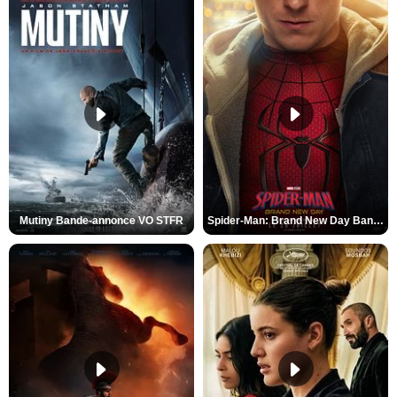
Mutiny Bande-annonce VO STFR
Spider-Man: Brand New Day Bande-annonce VO STFR