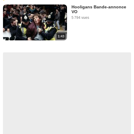
Hooligans Bande-annonce
VO
5 794 vues
1:43