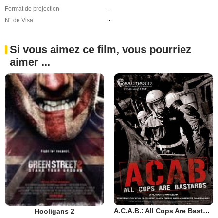
Format de projection
-
N° de Visa
-
Si vous aimez ce film, vous pourriez
aimer ...
A.C.A.B.: All Cops Are Bastards
Hooligans 2