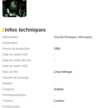
Infos techniques
Nationalités
Grande-Bretagne
,
Allemagne
Distributeur
-
Année de production
1995
Date de sortie DVD
-
Date de sortie Blu-ray
-
Date de sortie VOD
-
Type de film
Long métrage
Secrets de tournage
-
Budget
-
Langues
Anglais
Format production
-
Couleur
Couleur
Format audio
-