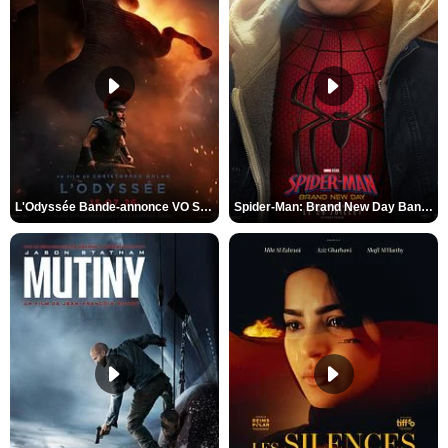
L'Odyssée Bande-annonce VO STFR
Spider-Man: Brand New Day Bande-annonce VO STFR