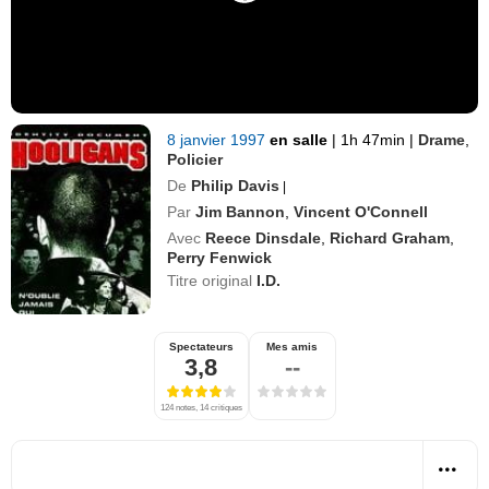
8 janvier 1997
en salle
|
1h 47min
|
Drame
,
Policier
De
Philip Davis
|
Par
Jim Bannon
,
Vincent O'Connell
Avec
Reece Dinsdale
,
Richard Graham
,
Perry Fenwick
Titre original
I.D.
Spectateurs
Mes amis
3,8
--
124 notes, 14 critiques