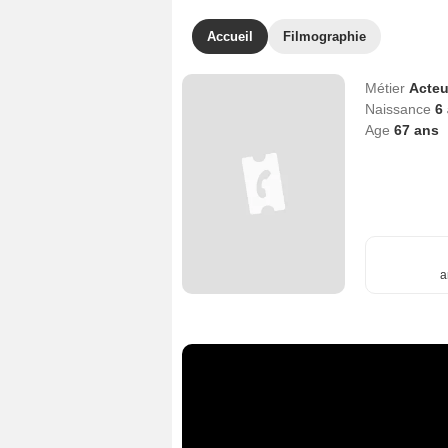
Accueil
Filmographie
Métier
Acteu
Naissance
6
Age
67
ans
a