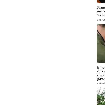
Jamai
réali
"éche
samed
Ici t
succo
vous 
[SPO
samed