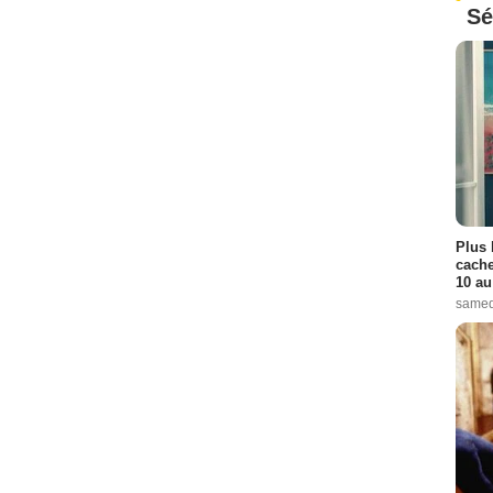
Sé
Plus 
cache
10 au
samed