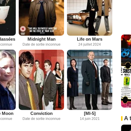
classées
Midnight Man
Life on Mars
inconnue
Date de sortie inconnue
24 juillet 2024
e Moon
Conviction
[MI-5]
A 
inconnue
Date de sortie inconnue
14 juin 2021