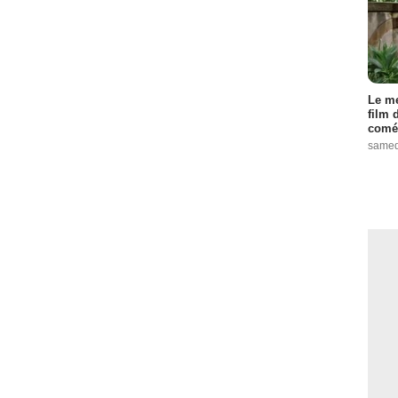
Le me
film 
comé
samed