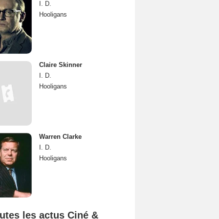
I. D.
Hooligans
Claire Skinner
I. D.
Hooligans
Warren Clarke
I. D.
Hooligans
utes les actus Ciné &