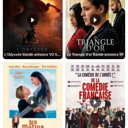
L'Odyssée Bande-annonce VO STFR
Le Triangle d'or Bande-annonce VF