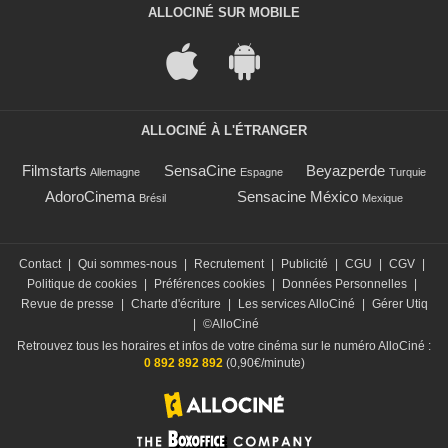
ALLOCINÉ SUR MOBILE
ALLOCINÉ À L'ÉTRANGER
Filmstarts
SensaCine
Beyazperde
Allemagne
Espagne
Turquie
AdoroCinema
Sensacine México
Brésil
Mexique
Contact
|
Qui sommes-nous
|
Recrutement
|
Publicité
|
CGU
|
CGV
|
Politique de cookies
|
Préférences cookies
|
Données Personnelles
|
Revue de presse
|
Charte d'écriture
|
Les services AlloCiné
|
Gérer Utiq
|
©AlloCiné
Retrouvez tous les horaires et infos de votre cinéma sur le numéro AlloCiné :
0 892 892 892
(0,90€/minute)