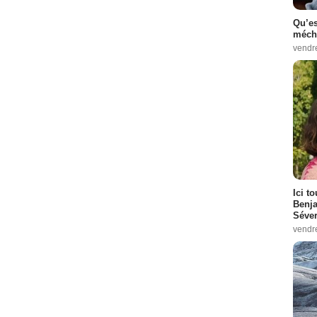
Qu’es
méch
vendr
Ici t
Benj
Séver
vendr