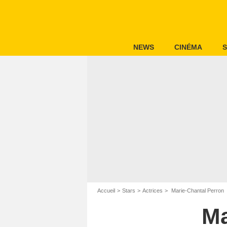
NEWS
CINÉMA
S
Accueil
Stars
Actrices
Marie-Chantal Perron
Ma