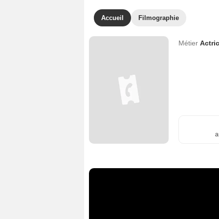
Accueil
Filmographie
Métier
Actri
a