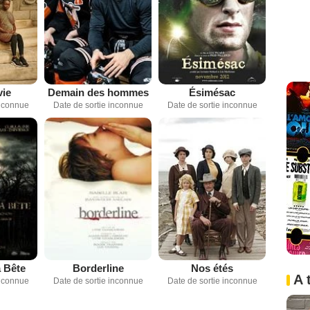
vie
Demain des hommes
Ésimésac
inconnue
Date de sortie inconnue
Date de sortie inconnue
a Bête
Borderline
Nos étés
A 
inconnue
Date de sortie inconnue
Date de sortie inconnue