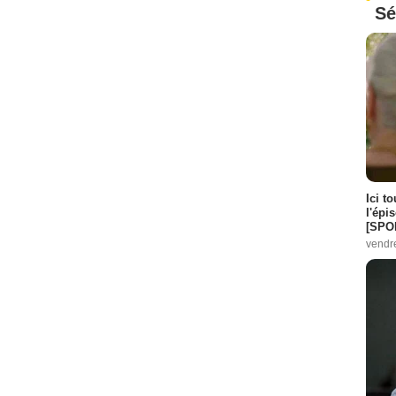
Sé
Ici t
l'épi
[SPO
vendr