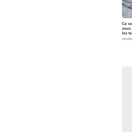
Ce so
vous 
les t
vendr