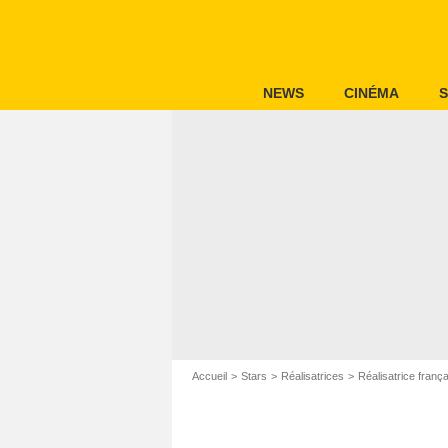
NEWS
CINÉMA
S
Accueil
Stars
Réalisatrices
Réalisatrice franç