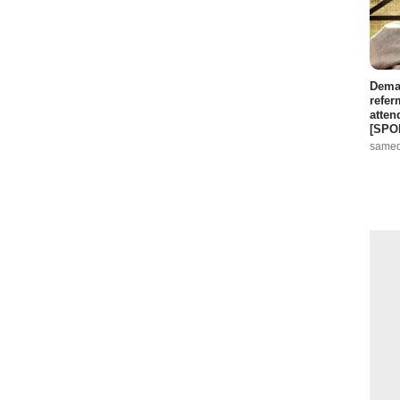
Demai
refer
atten
[SPO
samed