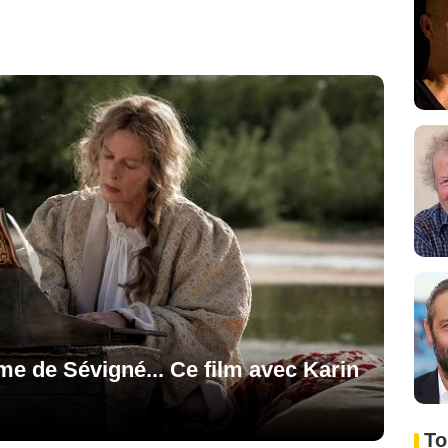
me de Sévigné... Ce film avec Karin
To