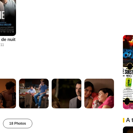
de nuit
011
A 
18 Photos