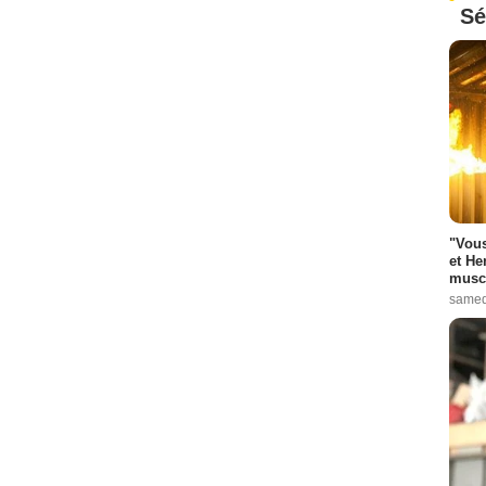
Sé
"Vous
et He
muscl
samed