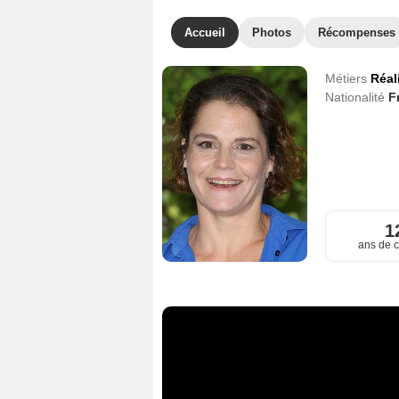
Accueil
Photos
Récompenses
Métiers
Réal
Nationalité
F
1
ans de c