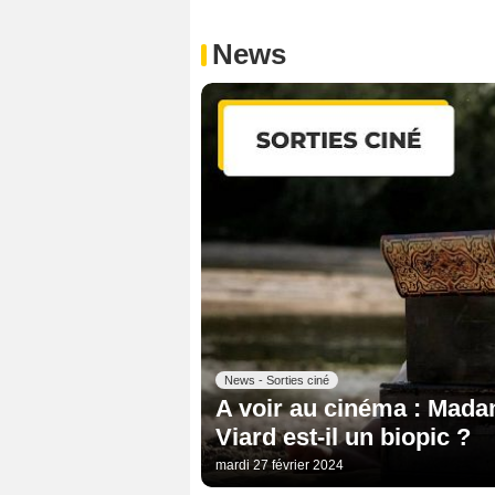
News
News - Sorties ciné
A voir au cinéma : Mada
Viard est-il un biopic ?
mardi 27 février 2024