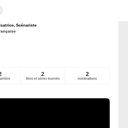
isatrice,
Scénariste
rançaise
2
2
2
arrière
films et séries tournés
nominations