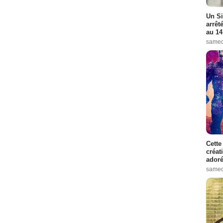
Un Si
arrêt
au 14
samed
Cette
créat
adoré
samed