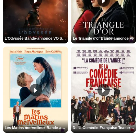
L'Odyssée Bande-annonce VO STFR
Le Triangle d'or Bande-annonce VF
Les Matins merveilleux Bande-annonce VF
De la Comédie-Française Teaser VF