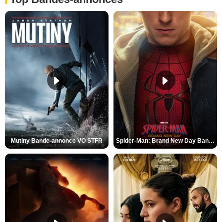
Mutiny Bande-annonce VO STFR
Spider-Man: Brand New Day Bande-annonce VO STFR