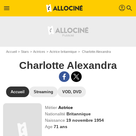
profil
menu
search
Accueil
Stars
Actrices
Actrice britannique
Charlotte Alexandra
Charlotte Alexandra
Accueil
Streaming
VOD, DVD
Métier
Actrice
Nationalité
Britannique
Naissance
19 novembre 1954
Age
71
ans