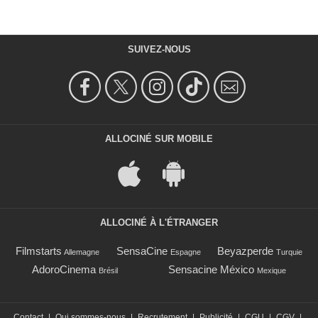
SUIVEZ-NOUS
ALLOCINÉ SUR MOBILE
ALLOCINÉ À L'ÉTRANGER
Filmstarts
SensaCine
Beyazperde
Allemagne
Espagne
Turquie
AdoroCinema
Sensacine México
Brésil
Mexique
Contact
|
Qui sommes-nous
|
Recrutement
|
Publicité
|
CGU
|
CGV
|