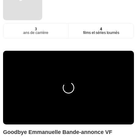
3
4
ans de carrière
films et séries tournés
Goodbye Emmanuelle Bande-annonce VF