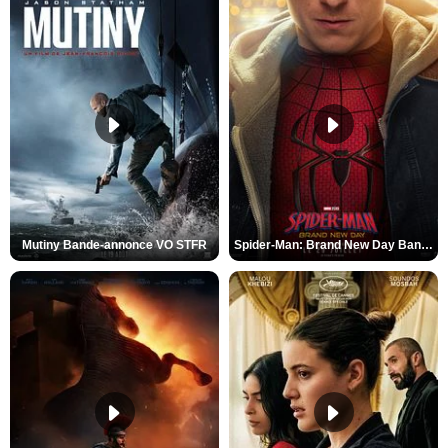
Mutiny Bande-annonce VO STFR
Spider-Man: Brand New Day Bande-annonce VO STFR