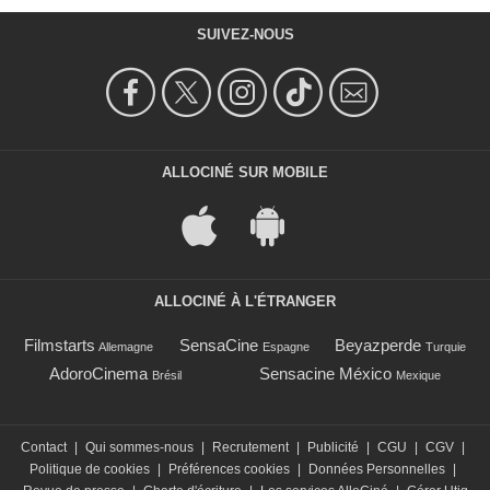
SUIVEZ-NOUS
ALLOCINÉ SUR MOBILE
ALLOCINÉ À L'ÉTRANGER
Filmstarts
SensaCine
Beyazperde
Allemagne
Espagne
Turquie
AdoroCinema
Sensacine México
Brésil
Mexique
Contact
|
Qui sommes-nous
|
Recrutement
|
Publicité
|
CGU
|
CGV
|
Politique de cookies
|
Préférences cookies
|
Données Personnelles
|