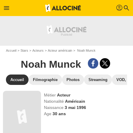
profil
menu
search
Accueil
Stars
Acteurs
Acteur américain
Noah Munck
Noah Munck
Accueil
Filmographie
Photos
Streaming
VOD, DV
Métier
Acteur
Nationalité
Américain
Naissance
3 mai 1996
Age
30
ans