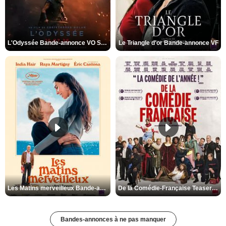
L'Odyssée Bande-annonce VO STFR
Le Triangle d'or Bande-annonce VF
Les Matins merveilleux Bande-annonce VF
De la Comédie-Française Teaser VF
Bandes-annonces à ne pas manquer