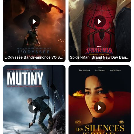
L'Odyssée Bande-annonce VO STFR
Spider-Man: Brand New Day Bande-annonce VO STFR