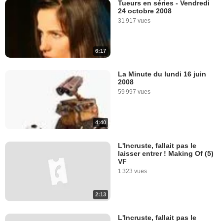
Tueurs en séries - Vendredi
24 octobre 2008
31 917 vues
6:17
La Minute du lundi 16 juin
2008
59 997 vues
4:40
L'Incruste, fallait pas le
laisser entrer ! Making Of (5)
VF
1 323 vues
2:13
L'Incruste, fallait pas le