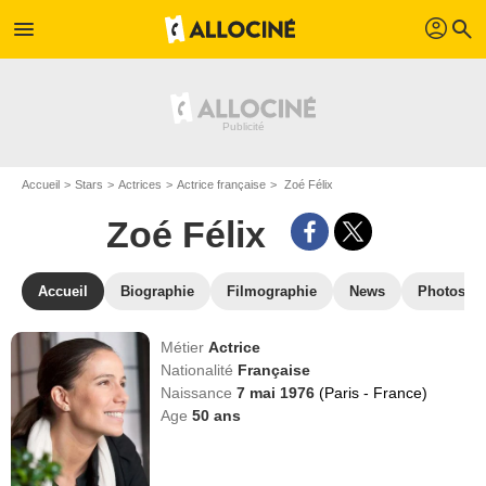
profil
menu
search
Accueil
Stars
Actrices
Actrice française
Zoé Félix
Zoé Félix
Accueil
Biographie
Filmographie
News
Photos
Métier
Actrice
Nationalité
Française
Naissance
7 mai 1976
(Paris - France)
Age
50
ans