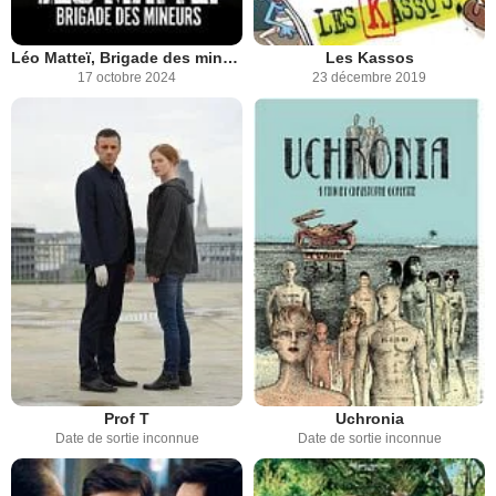
Léo Matteï, Brigade des mineurs
Les Kassos
17 octobre 2024
23 décembre 2019
Prof T
Uchronia
Date de sortie inconnue
Date de sortie inconnue