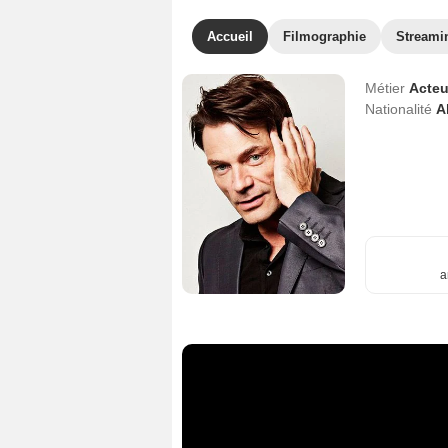
Accueil
Filmographie
Streami
Métier
Acteu
Nationalité
A
a