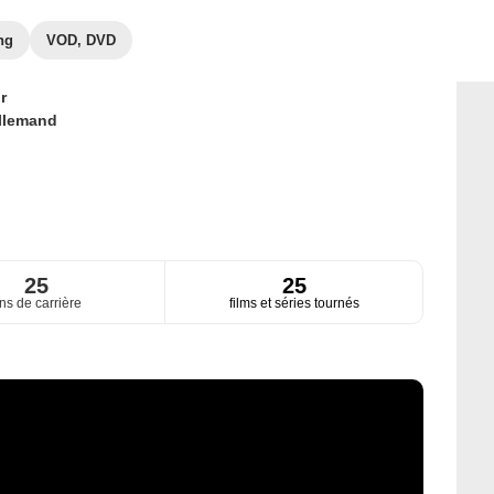
ng
VOD, DVD
r
llemand
25
25
ns de carrière
films et séries tournés