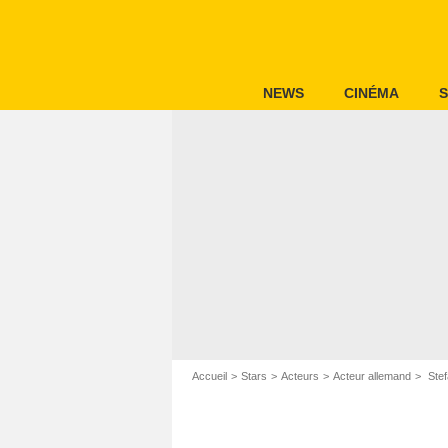
NEWS
CINÉMA
S
Accueil
Stars
Acteurs
Acteur allemand
Stef