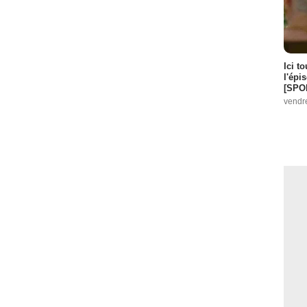
Ici t
l'épi
[SPO
vendr