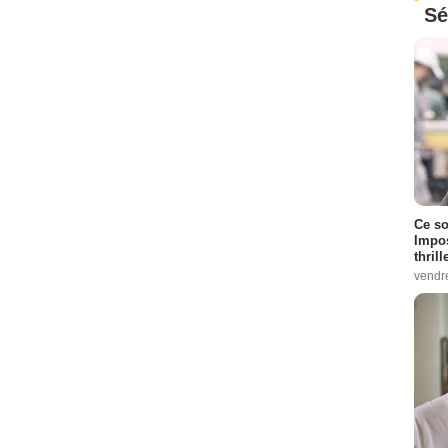
Sé
Ce so
Impos
thrill
vendr