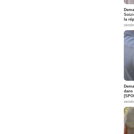
Demai
Soizi
la ré
vendr
Demai
dans 
[SPO
vendr