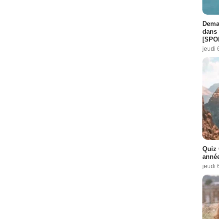
Demai
dans 
[SPO
jeudi 
Quiz 
année
jeudi 