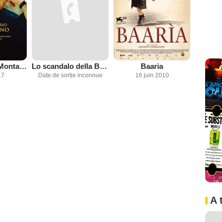
Commissaire Montalbano
Lo scandalo della Banca Romana
Baaria
17
Date de sortie inconnue
16 juin 2010
A 