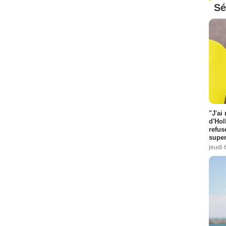
Sé
"J'ai
d'Hol
refus
super
jeudi 