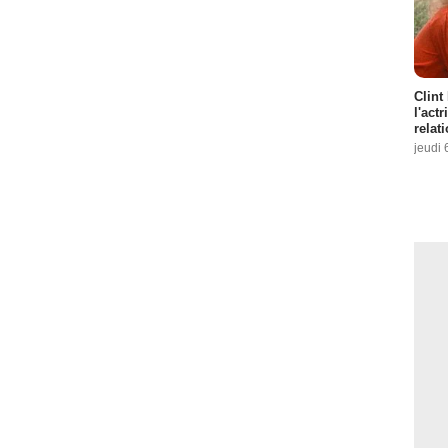
Clint
l'act
relat
jeudi 